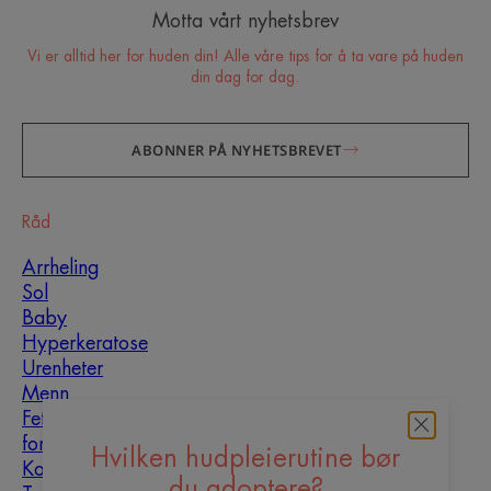
Motta vårt nyhetsbrev
Vi er alltid her for huden din! Alle våre tips for å ta vare på huden
din dag for dag.
ABONNER PÅ NYHETSBREVET
Råd
Arrheling
Sol
Baby
Hyperkeratose
Urenheter
Menn
Fet hud som er utsatt
for urenheter
Hvilken hudpleierutine bør
Kombinasjonshud
du adoptere?