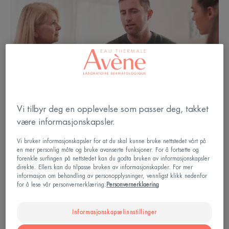
Vi tilbyr deg en opplevelse som passer deg, takket
være informasjonskapsler.
Vi bruker informasjonskapsler for at du skal kunne bruke nettstedet vårt på
en mer personlig måte og bruke avanserte funksjoner. For å fortsette og
forenkle surfingen på nettstedet kan du godta bruken av informasjonskapsler
direkte. Ellers kan du tilpasse bruken av informasjonskapsler. For mer
informasjon om behandling av personopplysninger, vennligst klikk nedenfor
for å lese vår personvernerklæring:
Personvernerklaering
Å snakke sammen om kreft
Informasjonskapselinnstillinger