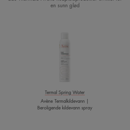
en sunn glød
Avène
Termalkildevann
|
Beroligende
kildevann
spray
Termal Spring Water
Avène Termalkildevann |
Beroligende kildevann spray