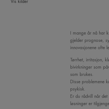
Vis kilder
I mange år nå har kr
gjelder prognose, sy
innovasjonene ofte l
Tørrhet, irritasjon,
bivirkninger som påv
som brukes.
Disse problemene kan
psykisk.
Er du rådvill når d
løsninger er tilgje