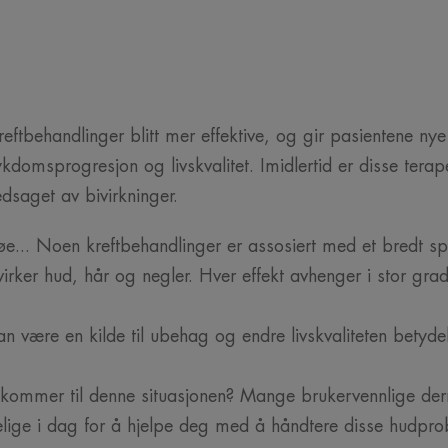
eftbehandlinger blitt mer effektive, og gir pasientene nye
kdomsprogresjon og livskvalitet. Imidlertid er disse terap
edsaget av bivirkninger.
 kløe... Noen kreftbehandlinger er assosiert med et bredt s
irker hud, hår og negler. Hver effekt avhenger i stor gra
 være en kilde til ubehag og endre livskvaliteten betyde
et kommer til denne situasjonen? Mange brukervennlige d
ngelige i dag for å hjelpe deg med å håndtere disse hudp