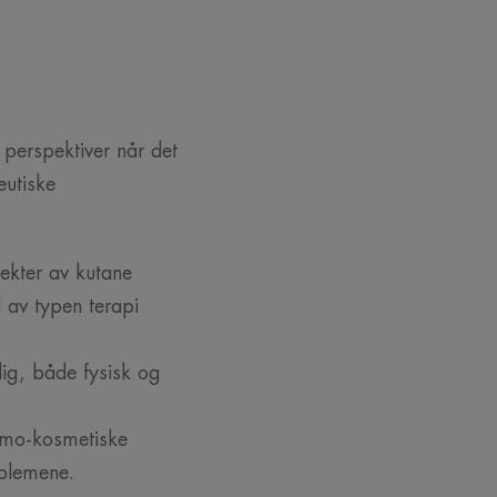
 perspektiver når det
eutiske
pekter av kutane
d av typen terapi
lig, både fysisk og
ermo-kosmetiske
roblemene.