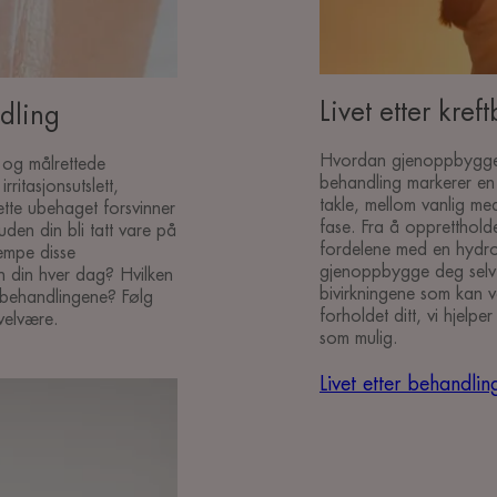
Livet etter kre
dling
Hvordan gjenoppbygger du
g og målrettede
behandling markerer en 
ritasjonsutslett,
takle, mellom vanlig me
ette ubehaget forsvinner
fase. Fra å oppretthold
den din bli tatt vare på
fordelene med en hydro
empe disse
gjenoppbygge deg selv et
n din hver dag? Hvilken
bivirkningene som kan ve
 behandlingene? Følg
forholdet ditt, vi hjelp
 velvære.
som mulig.
Livet etter behandlin