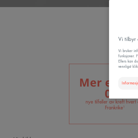
Vi tilby
Vi bruker in
funksjoner. F
Ellers kan d
vennligst kl
Mer enn 3
Informasj
000
nye tilfeller av kreft hvert 
Frankrike¹