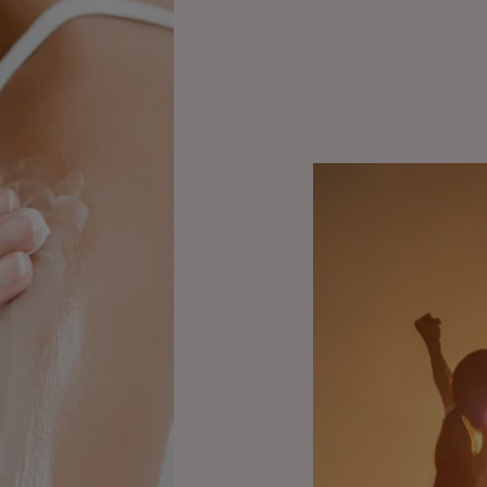
Livet
etter
behandling?
Livet
etter
kreftbehandlinger