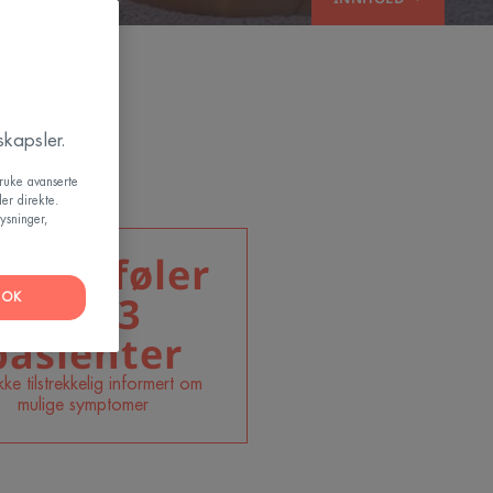
E
kapsler.
bruke avanserte
er direkte.
ysninger,
kevel føler
1 av 3
OK
pasienter
kke tilstrekkelig informert om
mulige symptomer