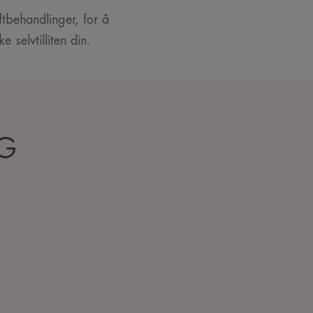
ftbehandlinger, for å
 selvtilliten din.
G