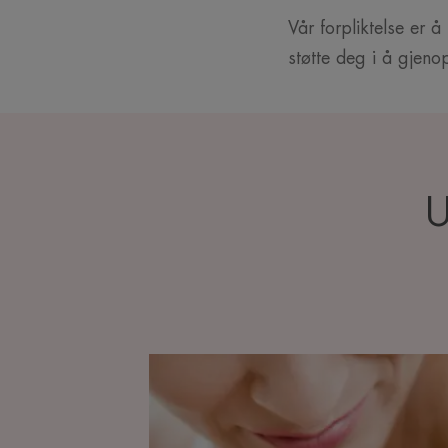
Vår forpliktelse er 
støtte deg i å gjenop
Huden
din
under
behandlinger