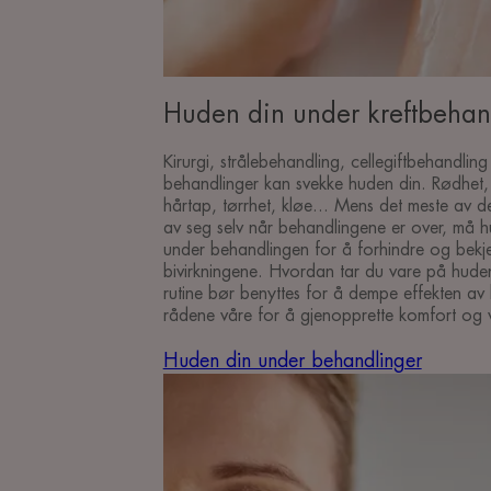
Huden din under kreftbehan
Kirurgi, strålebehandling, cellegiftbehandlin
behandlinger kan svekke huden din. Rødhet, ir
hårtap, tørrhet, kløe... Mens det meste av d
av seg selv når behandlingene er over, må hu
under behandlingen for å forhindre og bekj
bivirkningene. Hvordan tar du vare på hude
rutine bør benyttes for å dempe effekten av
rådene våre for å gjenopprette komfort og
Huden din under behandlinger
Merkets
forpliktelser
Våre
forpliktelser