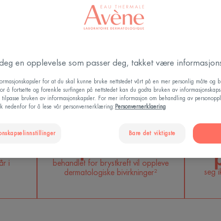
HVA DU TRENGER Å VIT
r deg en opplevelse som passer deg, takket være informasjons
formasjonskapsler for at du skal kunne bruke nettstedet vårt på en mer personlig måte og 
or å fortsette og forenkle surfingen på nettstedet kan du godta bruken av informasjonskapsl
u tilpasse bruken av informasjonskapsler. For mer informasjon om behandling av personoppl
ikk nedenfor for å lese vår personvernerklæring:
Personvernerklaering
Li
80
Mer enn 9 av
onskapselinnstillinger
Bare det viktigste
10 pasienter
år i
behandlet for brystkreft vil oppleve
seg i
dermatologiske bivirkninger²