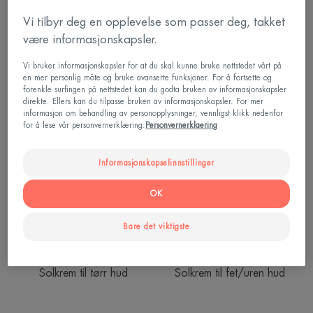
sensitiv
farge
Vi tilbyr deg en opplevelse som passer deg, takket
hud
Solpleie – Sensitiv hud
Solpleie – Sensitiv hud
være informasjonskapsler.
ULTRA FLUID Invisible SPF 50
Ultra Fluid Perfector SPF 50+
| Solkrem for sensitiv hud
| Solkrem med farge
Vi bruker informasjonskapsler for at du skal kunne bruke nettstedet vårt på
en mer personlig måte og bruke avanserte funksjoner. For å fortsette og
forenkle surfingen på nettstedet kan du godta bruken av informasjonskapsler
Sun
Sun
direkte. Ellers kan du tilpasse bruken av informasjonskapsler. For mer
Cream
Cleanance
informasjon om behandling av personopplysninger, vennligst klikk nedenfor
for å lese vår personvernerklæring:
Personvernerklaering
SPF50+
SPF50+
|
|
Solkrem
Solkrem
Informasjonskapselinnstillinger
til
til
tørr
fet/uren
OK
hud
hud
Bare det viktigste
Solpleie – Sensitiv hud
Solpleie – Sensitiv hud
Sun Cream SPF50+ |
Sun Cleanance SPF50+ |
Solkrem til tørr hud
Solkrem til fet/uren hud
Sun