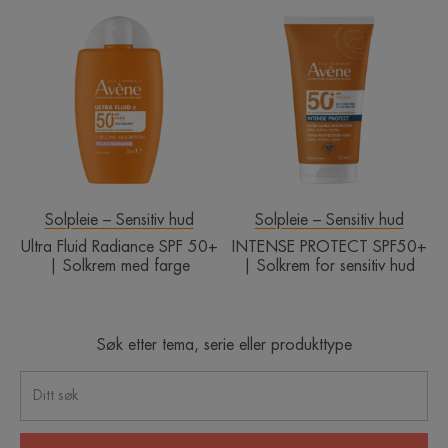
Ultra
INTENSE
Fluid
PROTECT
Radiance
SPF50+
SPF
|
50+
Solkrem
|
for
Solkrem
sensitiv
med
hud
farge
Solpleie – Sensitiv hud
Solpleie – Sensitiv hud
Ultra Fluid Radiance SPF 50+
INTENSE PROTECT SPF50+
| Solkrem med farge
| Solkrem for sensitiv hud
Søk etter tema, serie eller produkttype