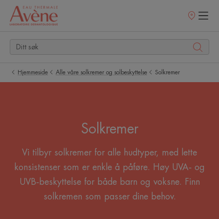
Utsalgssteder
Hjemmeside
Alle våre solkremer og solbeskyttelse
Solkremer
Solkremer
Vi tilbyr solkremer for alle hudtyper, med lette
konsistenser som er enkle å påføre. Høy UVA‑ og
UVB‑beskyttelse for både barn og voksne. Finn
solkremen som passer dine behov.