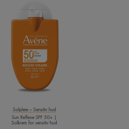
Reflexe
SPF
50+
|
Solkrem
for
sensitiv
hud
Solpleie – Sensitiv hud
Sun Reflexe SPF 50+ |
Solkrem for sensitiv hud