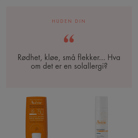
HUDEN DIN
Rødhet, kløe, små flekker... Hva
om det er en solallergi?
Sun
Sunsimed
Stick
KA
SPF
50+
|
Solstift
til