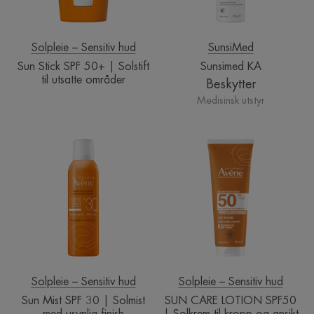
utsatte
områder
Solpleie – Sensitiv hud
SunsiMed
Sun Stick SPF 50+ | Solstift
Sunsimed KA
til utsatte områder
Beskytter
Medisinsk utstyr
Sun
SUN
Mist
CARE
SPF
LOTION
30
SPF50
|
|
Solmist
Solkrem
med
til
usynlig
kropp
finish
og
ansikt
Solpleie – Sensitiv hud
Solpleie – Sensitiv hud
Sun Mist SPF 30 | Solmist
SUN CARE LOTION SPF50
med usynlig finish
| Solkrem til kropp og ansikt