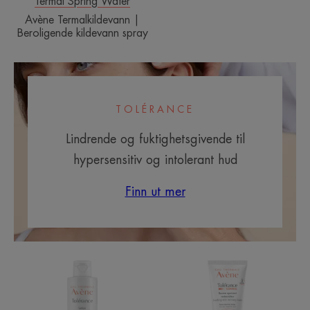
Termal Spring Water
Avène Termalkildevann |
Beroligende kildevann spray
TOLÉRANCE
Lindrende og fuktighetsgivende til
hypersensitiv og intolerant hud
Finn ut mer
Gel
CONTROL
Cleanser
Soothing
Lotion
skin
|
recovery