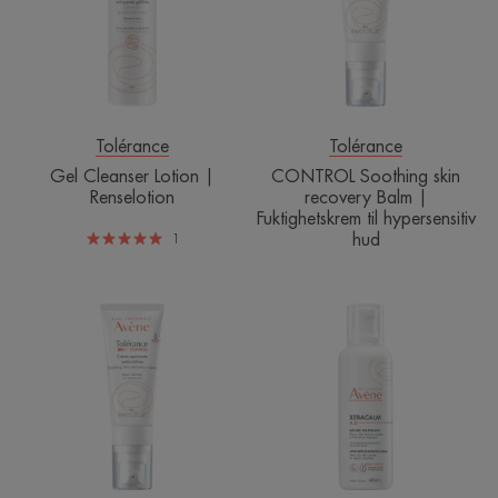
Renselotion
Balm
|
Fuktighetskrem
til
hypersensitiv
hud
Tolérance
Tolérance
Gel Cleanser Lotion |
CONTROL Soothing skin
Renselotion
recovery Balm |
Fuktighetskrem til hypersensitiv
hud
1
CONTROL
XeraCalm
Soothing
A.D
skin
Lipid-
recovery
Replenishing
Cream
Balm
|
Fuktighetskrem
til