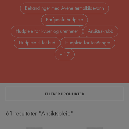
Behandlinger med Avène termalkildevann
Parfymefri hudpleie
Hudpleie for kviser og urenheter
Ansiktsskrubb
Hudpleie til fet hud
Hudpleie for tenåringer
+ 17
FILTRER PRODUKTER
61 resultater "Ansiktspleie"
HYDRA-
HYDRA-