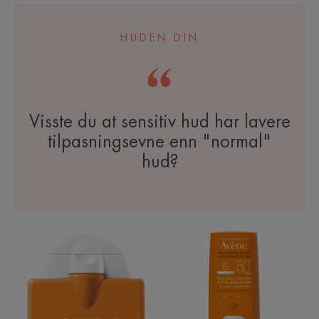
HUDEN DIN
Visste du at sensitiv hud har lavere
tilpasningsevne enn "normal"
hud?
Sun
Sun
Reflexe
Stick
SPF
SPF
50+
50+
|
|
Solkrem
Solstift