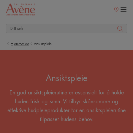
Utsalgssteder
Hjemmeside
Ansiktspleie
Ansiktspleie
En god ansiktspleierutine er essensielt for å holde
huden frisk og sunn. Vi tilbyr skånsomme og
effektive hudpleieprodukter for en ansiktspleierutine
tilpasset hudens behov.