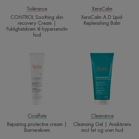
hypersensitiv
hud
Tolérance
XeraCalm
CONTROL Soothing skin
XeraCalm A.D Lipid-
recovery Cream |
Replenishing Balm
Fuktighetskrem til hypersensitiv
hud
Repairing
Cleansing
protective
Gel
cream
|
|
Ansiktsrens
Barrierekrem
mot
fet
og
uren
hud
Cicalfate
Cleanance
Repairing protective cream |
Cleansing Gel | Ansiktsrens
Barrierekrem
mot fet og uren hud