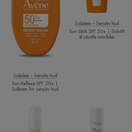
for
til
sensitiv
utsatte
hud
områder
Solpleie – Sensitiv hud
Sun Stick SPF 50+ | Solstift
til utsatte områder
Solpleie – Sensitiv hud
Sun Reflexe SPF 50+ |
Solkrem for sensitiv hud
Sunsimed
Avène
KA
Thermal
Spring
Water
Spray