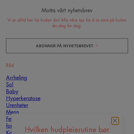
Motta vårt nyhetsbrev
Vi er alltid her for huden din! Alle våre tips for å ta vare på huden
din dag for dag.
ABONNER PÅ NYHETSBREVET
Råd
Arrheling
Sol
Baby
Hyperkeratose
Urenheter
Menn
Fet hud som er utsatt
for urenheter
Hvilken hudpleierutine bør
Kombinasjonshud