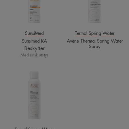
SunsiMed
Termal Spring Water
Sunsimed KA
Avène Thermal Spring Water
Spray
Beskytter
Medisinsk utstyr
Avène
Termalkildevann
|
Beroligende
kildevann
spray