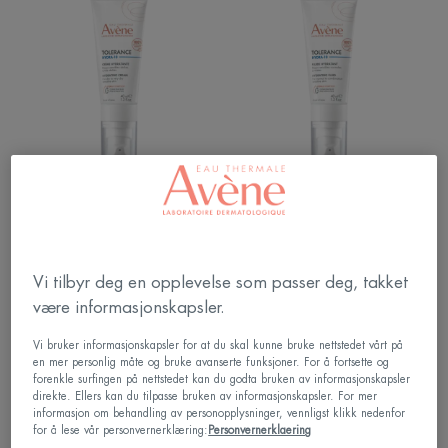
10
10
HYDRATING
HYDRATING
CREAM
FLUID
|
|
Fuktighetskrem
Fuktighetskrem
Fluid
Tolérance
Tolérance
HYDRA-10 HYDRATING
HYDRA-10 HYDRATING
CREAM | Fuktighetskrem
FLUID | Fuktighetskrem Fluid
Vi tilbyr deg en opplevelse som passer deg, takket
Multi-
Sun
være informasjonskapsler.
intensive
Cream
night
SPF50+
Vi bruker informasjonskapsler for at du skal kunne bruke nettstedet vårt på
cream
|
en mer personlig måte og bruke avanserte funksjoner. For å fortsette og
forenkle surfingen på nettstedet kan du godta bruken av informasjonskapsler
|
Solkrem
direkte. Ellers kan du tilpasse bruken av informasjonskapsler. For mer
Anti-
til
informasjon om behandling av personopplysninger, vennligst klikk nedenfor
for å lese vår personvernerklæring:
Personvernerklaering
age
tørr