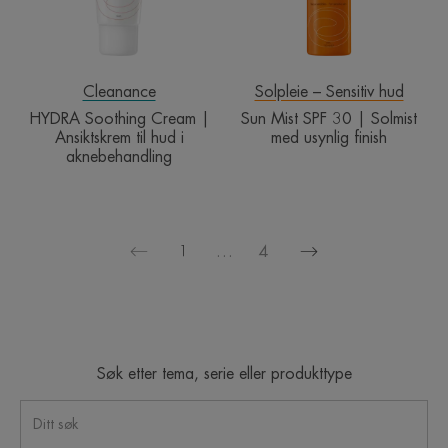
hud
med
i
usynlig
aknebehandling
finish
Cleanance
Solpleie – Sensitiv hud
HYDRA Soothing Cream |
Sun Mist SPF 30 | Solmist
Ansiktskrem til hud i
med usynlig finish
aknebehandling
1
…
4
Neste
Forrige
side
side
Søk etter tema, serie eller produkttype