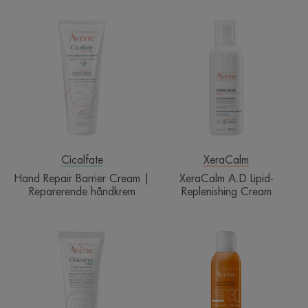
Hand
XeraCalm
Repair
A.D
Barrier
Lipid-
Cream
Replenishing
|
Cream
Reparerende
håndkrem
Cicalfate
XeraCalm
Hand Repair Barrier Cream |
XeraCalm A.D Lipid-
Reparerende håndkrem
Replenishing Cream
HYDRA
Sun
Soothing
Mist
Cream
SPF
|
30
Ansiktskrem
|
til
Solmist