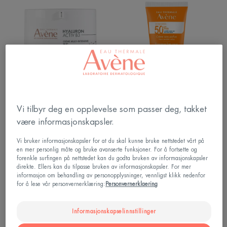
intensive
Cream
night
SPF50+
cream
|
|
Solkrem
Anti-
til
age
tørr
nattkrem
hud
Solpleie – Sensitiv hud
Hyaluron Activ B3
Vi tilbyr deg en opplevelse som passer deg, takket
Sun Cream SPF50+ |
Multi-intensive night cream |
være informasjonskapsler.
Solkrem til tørr hud
Anti-age nattkrem
Vi bruker informasjonskapsler for at du skal kunne bruke nettstedet vårt på
en mer personlig måte og bruke avanserte funksjoner. For å fortsette og
Sun
forenkle surfingen på nettstedet kan du godta bruken av informasjonskapsler
Cleanance
direkte. Ellers kan du tilpasse bruken av informasjonskapsler. For mer
informasjon om behandling av personopplysninger, vennligst klikk nedenfor
SPF50+
for å lese vår personvernerklæring:
Personvernerklaering
|
Solkrem
Informasjonskapselinnstillinger
til
fet/uren