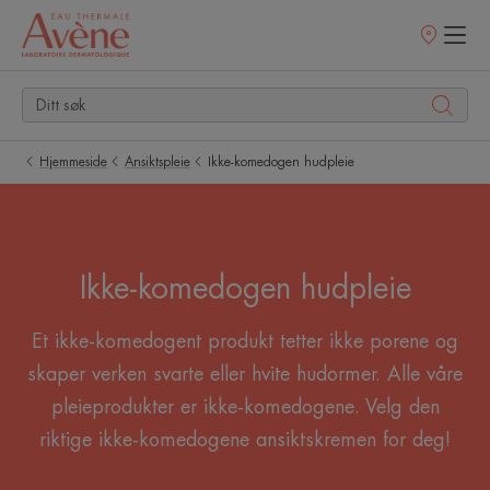
Utsalgssteder
Hjemmeside
Ansiktspleie
Ikke-komedogen hudpleie
Ikke-komedogen hudpleie
Et ikke-komedogent produkt tetter ikke porene og
skaper verken svarte eller hvite hudormer. Alle våre
pleieprodukter er ikke-komedogene. Velg den
riktige ikke-komedogene ansiktskremen for deg!