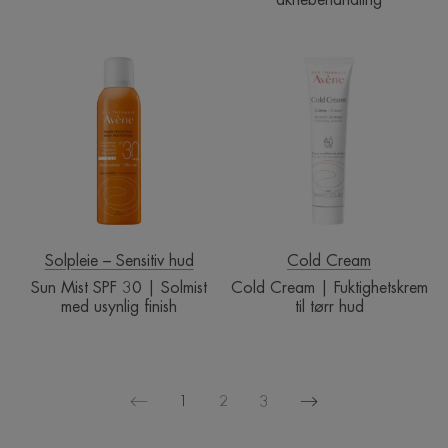
Sun
Cold
Mist
Cream
SPF
|
30
Fuktighetskrem
|
til
Solmist
tørr
med
hud
usynlig
finish
Solpleie – Sensitiv hud
Cold Cream
Sun Mist SPF 30 | Solmist
Cold Cream | Fuktighetskrem
med usynlig finish
til tørr hud
1
2
3
Neste
Forrige
side
side