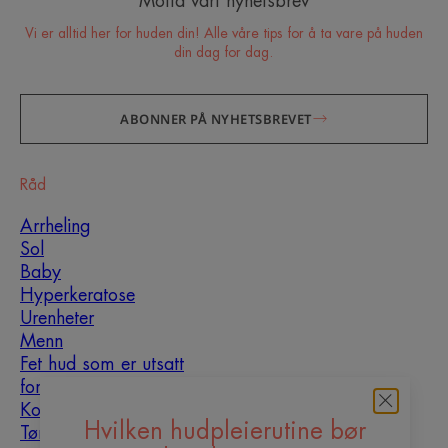
Motta vårt nyhetsbrev
Vi er alltid her for huden din! Alle våre tips for å ta vare på huden
din dag for dag.
ABONNER PÅ NYHETSBREVET
Råd
Arrheling
Sol
Baby
Hyperkeratose
Urenheter
Menn
Fet hud som er utsatt
for urenheter
Kombinasjonshud
Hvilken hudpleierutine bør
Tørr hud