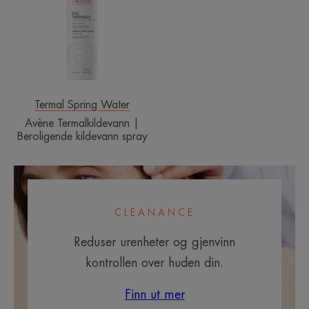
Beroligende
kildevann
spray
Termal Spring Water
Avène Termalkildevann |
Beroligende kildevann spray
CLEANANCE
Reduser urenheter og gjenvinn
kontrollen over huden din.
Finn ut mer