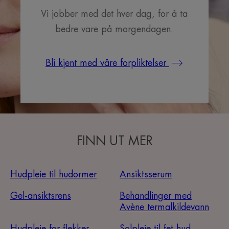
Vi jobber med det hver dag, for å ta
bedre vare på morgendagen.
Bli kjent med våre forpliktelser
FINN UT MER
Hudpleie til hudormer
Ansiktsserum
Gel-ansiktsrens
Behandlinger med
Avène termalkildevann
Hudpleie for flekker
Solpleie til fet hud