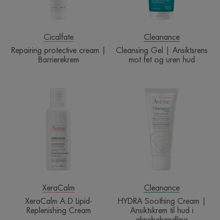
og
uren
hud
Cicalfate
Cleanance
Repairing protective cream |
Cleansing Gel | Ansiktsrens
Barrierekrem
mot fet og uren hud
XeraCalm
HYDRA
A.D
Soothing
Lipid-
Cream
Replenishing
|
Cream
Ansiktskrem
til
hud
i
aknebehandlin
XeraCalm
Cleanance
XeraCalm A.D Lipid-
HYDRA Soothing Cream |
Replenishing Cream
Ansiktskrem til hud i
aknebehandling