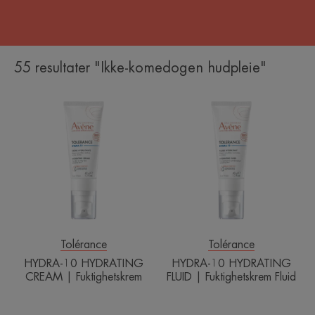
55 resultater "Ikke-komedogen hudpleie"
HYDRA-
HYDRA-
10
10
HYDRATING
HYDRATING
CREAM
FLUID
|
|
Fuktighetskrem
Fuktighetskrem
Fluid
Tolérance
Tolérance
HYDRA-10 HYDRATING
HYDRA-10 HYDRATING
CREAM | Fuktighetskrem
FLUID | Fuktighetskrem Fluid
Multi-
Sun