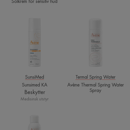
Solkrem for sensitiv hud
Sunsimed
Avène
KA
Thermal
Spring
Water
Spray
SunsiMed
Termal Spring Water
Sunsimed KA
Avène Thermal Spring Water
Spray
Beskytter
Medisinsk utstyr
Avène
Termalkildevann
|