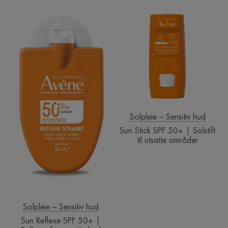
Sun
Sun
Reflexe
Stick
SPF
SPF
50+
50+
|
|
Solkrem
Solstift
for
til
sensitiv
utsatte
hud
områder
Solpleie – Sensitiv hud
Sun Stick SPF 50+ | Solstift
til utsatte områder
Solpleie – Sensitiv hud
Sun Reflexe SPF 50+ |