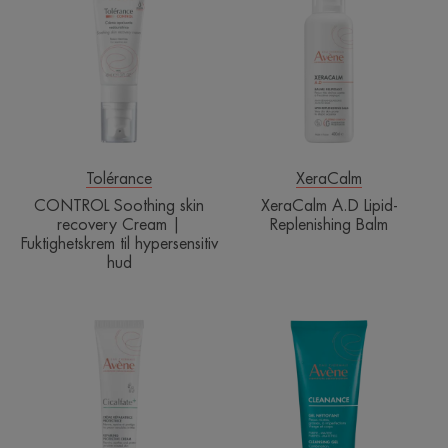
skin
Lipid-
recovery
Replenishing
Cream
Balm
|
Fuktighetskrem
til
hypersensitiv
hud
Tolérance
XeraCalm
CONTROL Soothing skin
XeraCalm A.D Lipid-
recovery Cream |
Replenishing Balm
Fuktighetskrem til hypersensitiv
hud
Repairing
Cleansing
protective
Gel
cream
|
|
Ansiktsrens
Barrierekrem
mot
fet