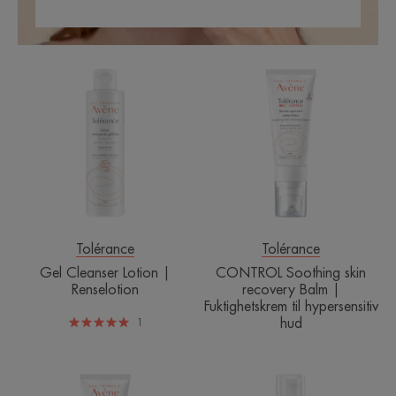
Gel
CONTROL
Cleanser
Soothing
Lotion
skin
|
recovery
Renselotion
Balm
|
Fuktighetskrem
til
hypersensitiv
hud
Tolérance
Tolérance
Gel Cleanser Lotion |
CONTROL Soothing skin
Renselotion
recovery Balm |
Fuktighetskrem til hypersensitiv
hud
1
CONTROL
XeraCalm
Soothing
A.D