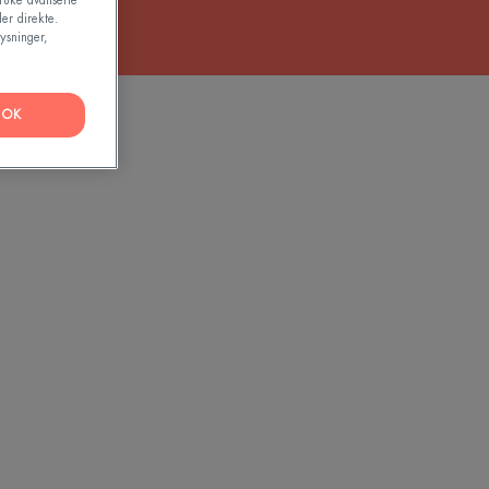
bruke avanserte
er direkte.
ysninger,
OK