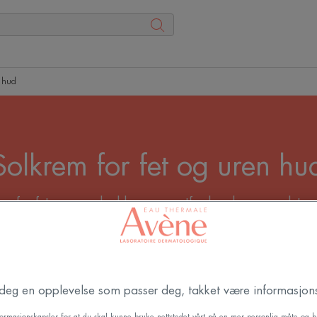
n hud
Solkrem for fet og uren hu
em for fet og uren hud kan være utfordrende – men det er 
elige UV‑stråler og forebygge pigmentering og for tidlig
tsatt hud er utviklet for å gi høy og effektiv solbeskyttels
rverrer urenheter. Formuleringene er lette, absorberes raskt
te finish – perfekt for deg som ønsker en solkrem for fet 
r deg en opplevelse som passer deg, takket være informasjons