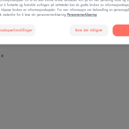
formasjonskapsler for at du skal kunne bruke nettstedet vårt på en mer personlig måte og 
or å fortsette og forenkle surfingen på nettstedet kan du godta bruken av informasjonskapsl
u tilpasse bruken av informasjonskapsler. For mer informasjon om behandling av personoppl
ikk nedenfor for å lese vår personvernerklæring:
Personvernerklaering
onskapselinnstillinger
Bare det viktigste
Kan brukes av
d"