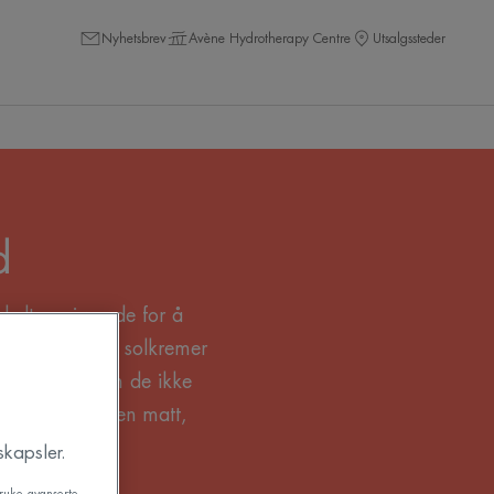
Nyhetsbrev
Avène Hydrotherapy Centre
Utsalgssteder
d
helt avgjørende for å
 aldring. Våre solkremer
e, samtidig som de ikke
 og etterlater en matt,
og uren hud.
kapsler.