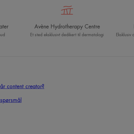
ater
Avène Hydrotherapy Centre
hud
Et sted eksklusivt dedikert til dermatologi
Eksklusiv 
vår content creator?
e spørsmål