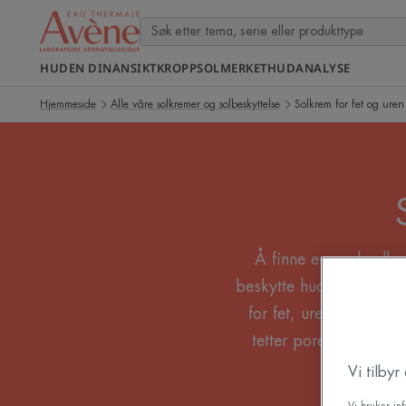
HUDEN DIN
ANSIKT
KROPP
SOL
MERKET
HUDANALYSE
Hjemmeside
Alle våre solkremer og solbeskyttelse
Solkrem for fet og ure
Å finne en god solkr
beskytte huden mot skad
for fet, uren og akneu
tetter porene eller fo
ikke‑klisse
Vi tilby