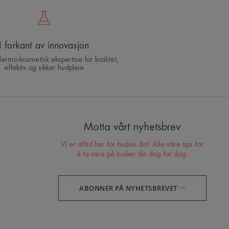
I forkant av innovasjon
dermo-kosmetisk ekspertise for kvalitet,
effektiv og sikker hudpleie
Hvilken hudpleierutine
bør du adoptere?
Motta vårt nyhetsbrev
Identifiser hva din hud virkelig trenger med hjelp fra våre
Vi er alltid her for huden din! Alle våre tips for
eksperter og oppdag den mest passende hudpleierutinen
å ta vare på huden din dag for dag.
for deg.
ABONNER PÅ NYHETSBREVET
MIN HUD DIAGNOSE