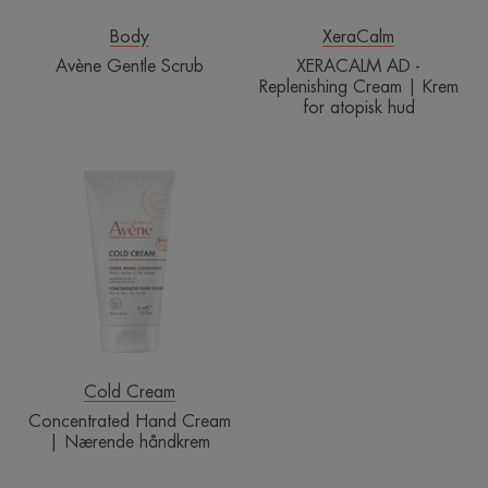
atopisk
hud
Body
XeraCalm
Avène Gentle Scrub
XERACALM AD -
Replenishing Cream | Krem
for atopisk hud
Concentrated
Hand
Cream
|
Nærende
håndkrem
Cold Cream
Concentrated Hand Cream
| Nærende håndkrem