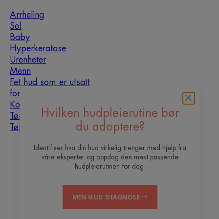
Arrheling
Sol
Baby
Hyperkeratose
Urenheter
Menn
Fet hud som er utsatt
for urenheter
Kombinasjonshud
Hvilken hudpleierutine bør
Tørr hud
du adoptere?
Tørrhet og dehydrering
Identifiser hva din hud virkelig trenger med hjelp fra
Om oss
våre eksperter og oppdag den mest passende
hudpleierutinen for deg.
Vil du bli vår content
Ofte stilte
Kontakt
creator?
spørsmål
MIN HUD DIAGNOSE