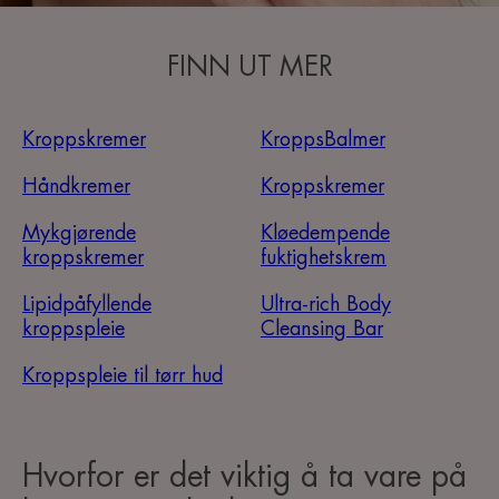
FINN UT MER
Kroppskremer
KroppsBalmer
Håndkremer
Kroppskremer
Mykgjørende
Kløedempende
kroppskremer
fuktighetskrem
Lipidpåfyllende
Ultra-rich Body
kroppspleie
Cleansing Bar
Kroppspleie til tørr hud
Hvorfor er det viktig å ta vare på