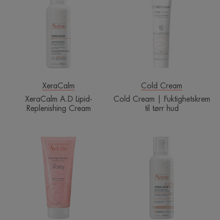
Lipid-
|
Replenishing
Fuktighetskrem
Cream
til
tørr
hud
XeraCalm
Cold Cream
XeraCalm A.D Lipid-
Cold Cream | Fuktighetskrem
Replenishing Cream
til tørr hud
Avène
XERACALM
Gentle
AD
Scrub
-
Replenishing
Cream
|
Krem
for