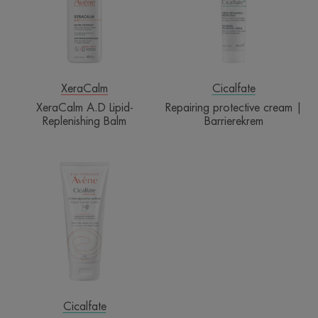
Balm
Barrierekrem
XeraCalm
Cicalfate
XeraCalm A.D Lipid-
Repairing protective cream |
Replenishing Balm
Barrierekrem
Hand
Repair
Barrier
Cream
|
Reparerende
håndkrem
Cicalfate