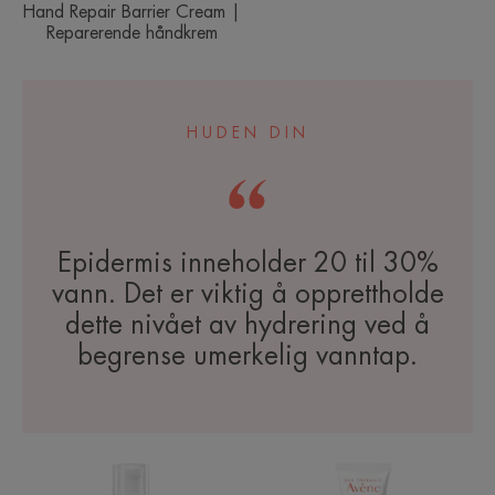
Hand Repair Barrier Cream |
Reparerende håndkrem
HUDEN DIN
Epidermis inneholder 20 til 30%
vann. Det er viktig å opprettholde
dette nivået av hydrering ved å
begrense umerkelig vanntap.
XeraCalm
Cold
A.D
Cream