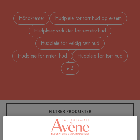
Håndkremer
Hudpleie for tørr hud og eksem
Hudpleieprodukter for sensitiv hud
Hudpleie for veldig tørr hud
Hudpleie for irritert hud
Hudpleie for tørr hud
+ 5
FILTRER PRODUKTER
10 resultater "Kroppspleie"