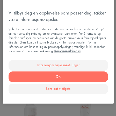
HYDRA-
CONTROL
10
Soothing
Vi tilbyr deg en opplevelse som passer deg, takket
HYDRATING
skin
være informasjonskapsler.
CREAM
recovery
|
Cream
Vi bruker informasjonskapsler for at du skal kunne bruke nettstedet vårt på
en mer personlig måte og bruke avanserte funksjoner. For å fortsette og
Fuktighetskrem
|
forenkle surfingen på nettstedet kan du godta bruken av informasjonskapsler
Fuktighetskrem
direkte. Ellers kan du tilpasse bruken av informasjonskapsler. For mer
til
informasjon om behandling av personopplysninger, vennligst klikk nedenfor
for å lese vår personvernerklæring:
Personvernerklaering
hypersensitiv
hud
Tolérance
Tolérance
HYDRA-10 HYDRATING
CONTROL Soothing skin
Informasjonskapselinnstillinger
CREAM | Fuktighetskrem
recovery Cream |
Fuktighetskrem til hypersensitiv
OK
hud
Bare det viktigste
XeraCalm
Repairing
A.D
protective
Lipid-
cream
Replenishing
|