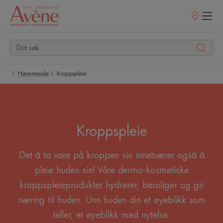
Utsalgssteder
Hjemmeside
Kroppspleie
Kroppspleie
Det å ta vare på kroppen sin innebærer også å
pleie huden sin! Våre dermo-kosmetiske
kroppspleieprodukter hydrerer, beroliger og gir
næring til huden. Unn huden din et øyeblikk som
teller, et øyeblikk med nytelse.