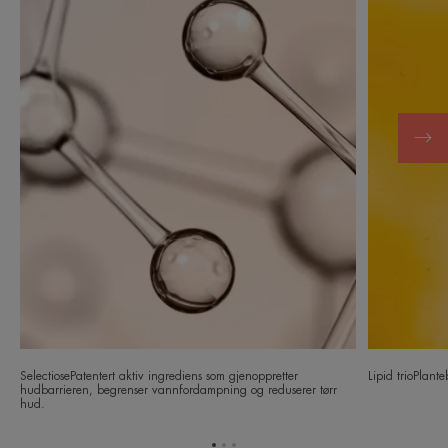
SelectiosePatentert aktiv ingrediens som gjenoppretter
Lipid trioPlant
hudbarrieren, begrenser vannfordampning og reduserer tørr
hud.