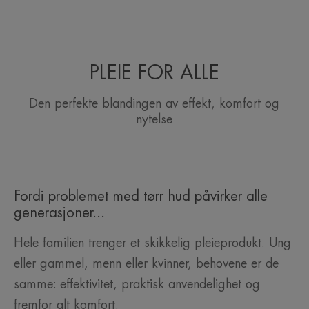
Gå
Gå
Gå
til
til
til
element
element
element
1
2
3
PLEIE FOR ALLE
Den perfekte blandingen av effekt, komfort og
nytelse
Fordi problemet med tørr hud påvirker alle
generasjoner...
Hele familien trenger et skikkelig pleieprodukt. Ung
eller gammel, menn eller kvinner, behovene er de
samme: effektivitet, praktisk anvendelighet og
fremfor alt komfort.