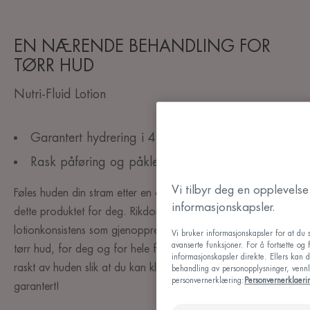
EN NÆRENDE BEHANDLING FOR
TØRR HUD
Nutri-Fluid Lotion
Garantert hydrering i 48 timer⁴
Rask påføring og påkledning
Vi tilbyr deg en opplevels
Føles huden din stram etter en dusj eller ru å berøre? Da er
informasjonskapsler.
dette produktet for deg. Rikdommen med en krem i en
lotionkonsistens som gjenoppretter komfort og smidighet til
Vi bruker informasjonskapsler for at du
avanserte funksjoner. For å fortsette og
tørr hud, for deg og for hele familien. Formelen absorberes
informasjonskapsler direkte. Ellers kan 
raskt av huden slik at du kan kle på deg umiddelbart –
behandling av personopplysninger, vennli
personvernerklæring:
Personvernerklaeri
garantert!