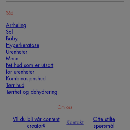
Råd
Arrheling
Sol
Baby
Hyperkeratose
Urenheter
Menn
Fet hud som er utsatt
for urenheter
Kombinasjonshud
Tørr hud
Tørrhet og dehydrering
Om oss
Vil du bli vår content
Ofte stilte
Kontakt
creator?
spørsmål