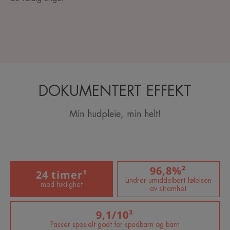
DOKUMENTERT EFFEKT
Min hudpleie, min helt!
96,8%²
24 timer¹
Lindrer umiddelbart følelsen
med fuktighet
av stramhet
9,1/10³
Passer spesielt godt for spedbarn og barn