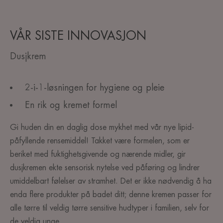
VÅR SISTE INNOVASJON
Dusjkrem
2-i-1-løsningen for hygiene og pleie
En rik og kremet formel
Gi huden din en daglig dose mykhet med vår nye lipid-
påfyllende rensemiddel! Takket være formelen, som er
beriket med fuktighetsgivende og nærende midler, gir
dusjkremen ekte sensorisk nytelse ved påføring og lindrer
umiddelbart følelser av stramhet. Det er ikke nødvendig å ha
enda flere produkter på badet ditt; denne kremen passer for
alle tørre til veldig tørre sensitive hudtyper i familien, selv for
de veldig unge.