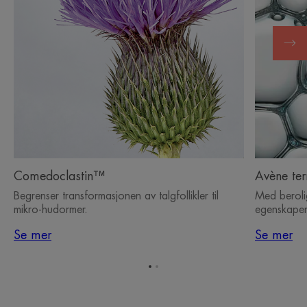
Comedoclastin™
Avène ter
Begrenser transformasjonen av talgfollikler til
Med beroli
mikro-hudormer.
egenskaper
Se mer
Se mer
Gå
Gå
til
til
element
element