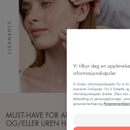
CLEANANCE
Vi tilbyr deg en opplevel
informasjonskapsler.
Vi bruker informasjonskapsler for at d
avanserte funksjoner. For å fortsette o
informasjonskapsler direkte. Ellers kan
behandling av personopplysninger, vennl
personvernerklæring:
Personvernerklaer
MUST-HAVE FOR ALLE MED FET
OG/ELLER UREN HUD