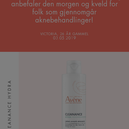
anbefaler den morgen og kveld for
folk som gjennomgår
aknebehandlinger!
VICTORIA, 26 ÅR GAMMEL
03.05.2019
CLEANANCE HYDRA