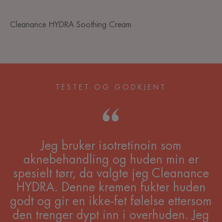
Cleanance HYDRA Soothing Cream
TESTET OG GODKJENT
Jeg bruker isotretinoin som
aknebehandling og huden min er
spesielt tørr, da valgte jeg Cleanance
HYDRA. Denne kremen fukter huden
godt og gir en ikke-fet følelse ettersom
den trenger dypt inn i overhuden. Jeg