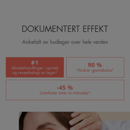
DOKUMENTERT EFFEKT
Anbefalt av hudleger over hele verden
#1
90 %
Aknebehandlinger i apotek
Hindrer gjentakelse³
og reseptbelagt av leger²
-45 %
Urenheter etter to måneder⁴