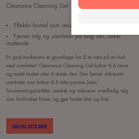
Cleanance Cleansing Gel
Effektiv formel som renser huden skånsomt
Fjerner talg og urenheter på lang sikt, virker
mattende
En god ansiktsrens er grunnlaget for å ta vare på en hud
med urenheter! Cleanance Cleansing Gel bidrar til å rense
og matte huden uten å skade den. Den fjerner skånsomt
urenheter som bidrar til å tette porene (støv,
forurensningspartikler, sminke) og reduserer overflødig talg
som forårsaker kviser, og gjør huden klar og frisk.
JEG VIL VITE MER