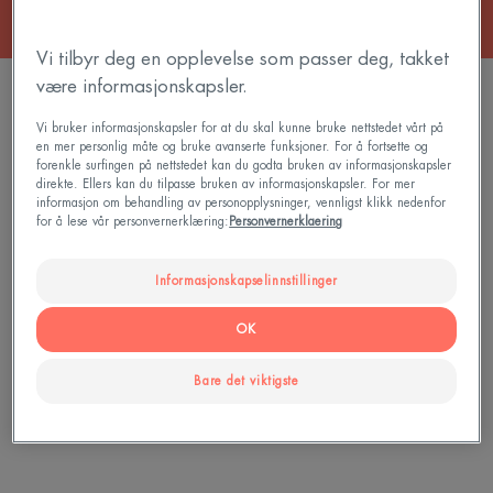
Vi tilbyr deg en opplevelse som passer deg, takket
være informasjonskapsler.
2 resultater "Fuktighetsgivende behandlinger"
Vi bruker informasjonskapsler for at du skal kunne bruke nettstedet vårt på
Hand
XeraCalm
en mer personlig måte og bruke avanserte funksjoner. For å fortsette og
Repair
A.D
forenkle surfingen på nettstedet kan du godta bruken av informasjonskapsler
direkte. Ellers kan du tilpasse bruken av informasjonskapsler. For mer
Barrier
Lipid-
informasjon om behandling av personopplysninger, vennligst klikk nedenfor
Cream
Replenishing
for å lese vår personvernerklæring:
Personvernerklaering
|
Cream
Reparerende
Informasjonskapselinnstillinger
håndkrem
OK
Cicalfate
XeraCalm
Bare det viktigste
Hand Repair Barrier Cream |
XeraCalm A.D Lipid-
Reparerende håndkrem
Replenishing Cream