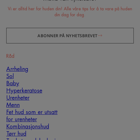
Vi er alltid her for huden din! Alle våre tips for å ta vare på huden
din dag for dag.
ABONNER PÅ NYHETSBREVET
Råd
Arrheling
Sol
Baby
Hyperkeratose
Urenheter
Menn
Fet hud som er utsatt
Hvilken hudpleierutine bør
for urenheter
Kombinasjonshud
du adoptere?
Tørr hud