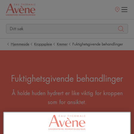
Utsalgssteder
Hjemmeside
Kroppspleie
Kremer
Fuktighetsgivende behandlinger
Fuktighetsgivende behandlinger
Å holde huden hydrert er like viktig for kroppen
som for ansiktet.
Alle Kremer