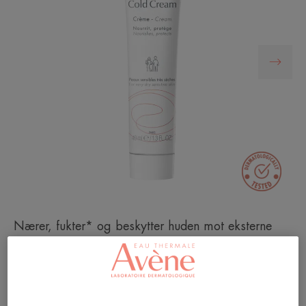
Nærer, fukter* og beskytter huden mot eksterne
aggresjoner.
Nærer og beskytter huden.