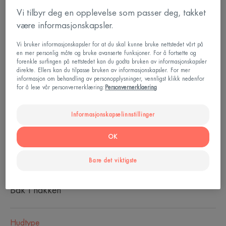
Nærende, beskyttende og beroligende.
Vi tilbyr deg en opplevelse som passer deg, takket
være informasjonskapsler.
Tube
Tube
40ml
Vi bruker informasjonskapsler for at du skal kunne bruke nettstedet vårt på
en mer personlig måte og bruke avanserte funksjoner. For å fortsette og
forenkle surfingen på nettstedet kan du godta bruken av informasjonskapsler
direkte. Ellers kan du tilpasse bruken av informasjonskapsler. For mer
Perfekt for
informasjon om behandling av personopplysninger, vennligst klikk nedenfor
for å lese vår personvernerklæring:
Personvernerklaering
Familie
Informasjonskapselinnstillinger
Age
OK
From 1 måneder
Bare det viktigste
Egnet for
Bak i nakken
Hudtype