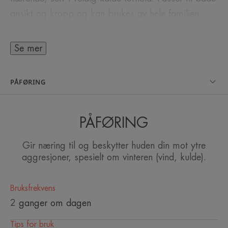
ansikt og kropp og kan brukes av hele familien.
Se mer
NOEN ORD FRA EKSPERTEN VÅR
PÅFØRING
PÅFØRING
Nærende kuldekrem testet under
ekstremt kalde forhold.
Gir næring til og beskytter huden din mot ytre
aggresjoner, spesielt om vinteren (vind, kulde).
Bruksfrekvens
Fordel
2 ganger om dagen
Nærende og pleiende på tørr og meget tørr,
Tips for bruk