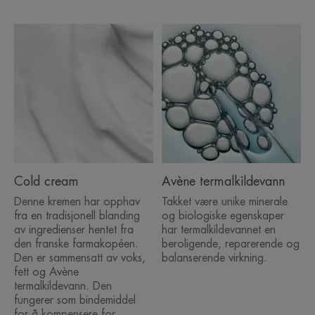
Cold cream
Avène termalkildevann
Denne kremen har opphav
Takket være unike minerale
fra en tradisjonell blanding
og biologiske egenskaper
av ingredienser hentet fra
har termalkildevannet en
den franske farmakopéen.
beroligende, reparerende og
Den er sammensatt av voks,
balanserende virkning.
fett og Avène
termalkildevann. Den
fungerer som bindemiddel
for å kompensere for