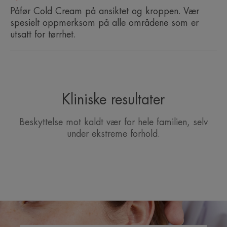
sensitiv hud. Beskytter mot kuldeaggresjoner, takket
Påfør Cold Cream på ansiktet og kroppen. Vær
være en beskyttende og isolerende konsistens.
spesielt oppmerksom på alle områdene som er
Passer til hele familien.
utsatt for tørrhet.
Fordeler
• NÆRENDE på tørr og sprukken hud.
• BESKYTTER mot kulde.
Kliniske resultater
• BEROLIGER irritasjon.
Beskyttelse mot kaldt vær for hele familien, selv
*øvre hudlag
* Øvre hudlag
under ekstreme forhold.