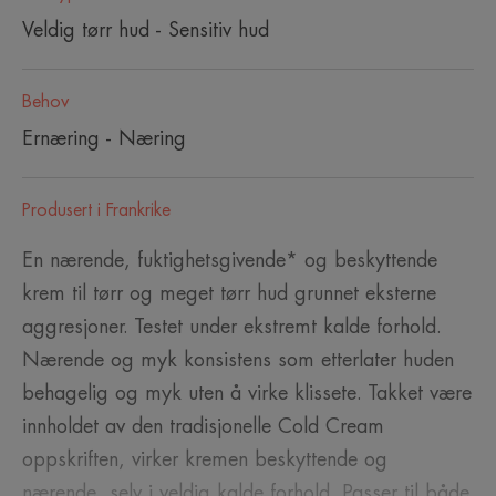
Veldig tørr hud - Sensitiv hud
Behov
Ernæring - Næring
Produsert i Frankrike
En nærende, fuktighetsgivende* og beskyttende
krem til tørr og meget tørr hud grunnet eksterne
aggresjoner. Testet under ekstremt kalde forhold.
Nærende og myk konsistens som etterlater huden
behagelig og myk uten å virke klissete. Takket være
innholdet av den tradisjonelle Cold Cream
oppskriften, virker kremen beskyttende og
nærende, selv i veldig kalde forhold. Passer til både