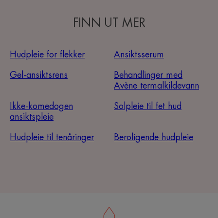
FINN UT MER
Hudpleie for flekker
Ansiktsserum
Gel-ansiktsrens
Behandlinger med
Avène termalkildevann
Ikke-komedogen
Solpleie til fet hud
ansiktspleie
Hudpleie til tenåringer
Beroligende hudpleie