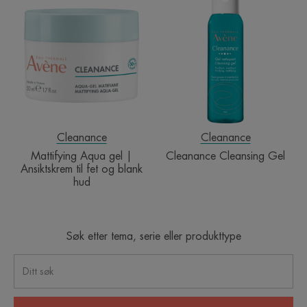
Aqua
Cleansing
gel
Gel
|
Ansiktskrem
til
fet
og
blank
hud
Cleanance
Cleanance
Mattifying Aqua gel |
Cleanance Cleansing Gel
Ansiktskrem til fet og blank
hud
Søk etter tema, serie eller produkttype