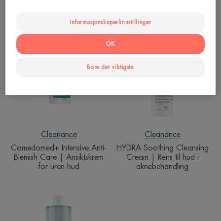
aknebehandling
Informasjonskapselinnstillinger
Comedomed+
HYDRA
Intensive
Soothing
OK
Anti-
Cleansing
Blemish
Cream
Bare det viktigste
Care
|
|
Rens
Ansiktskrem
til
for
hud
uren
i
hud
aknebehandlin
Cleanance
Cleanance
Comedomed+ Intensive Anti-
HYDRA Soothing Cleansing
Blemish Care | Ansiktskrem
Cream | Rens til hud i
for uren hud
aknebehandling
Micellar
Water
|