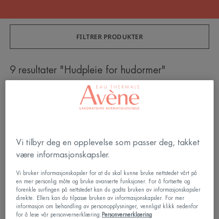
FILTRER PRODUKTER
9 resultater "Hudpleie for hudormer"
Cleansing
HYDRA
Gel
Soothing
|
Cream
Ansiktsrens
|
mot
Ansiktskrem
Vi tilbyr deg en opplevelse som passer deg, takket
fet
til
være informasjonskapsler.
og
hud
uren
i
Vi bruker informasjonskapsler for at du skal kunne bruke nettstedet vårt på
hud
aknebehandlin
en mer personlig måte og bruke avanserte funksjoner. For å fortsette og
forenkle surfingen på nettstedet kan du godta bruken av informasjonskapsler
Cleanance
Cleanance
direkte. Ellers kan du tilpasse bruken av informasjonskapsler. For mer
Cleansing Gel | Ansiktsrens
HYDRA Soothing Cream |
informasjon om behandling av personopplysninger, vennligst klikk nedenfor
mot fet og uren hud
Ansiktskrem til hud i
for å lese vår personvernerklæring:
Personvernerklaering