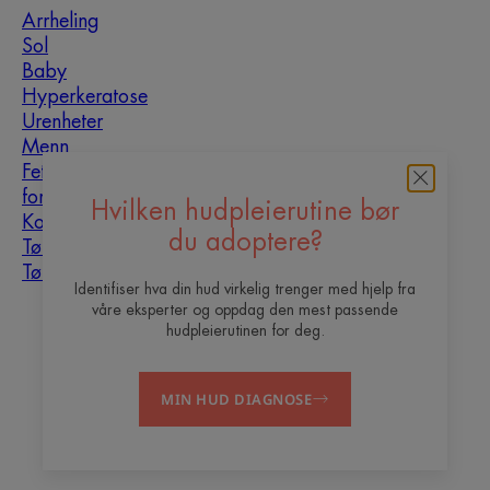
Arrheling
Sol
Baby
Hyperkeratose
Urenheter
Menn
Fet hud som er utsatt
for urenheter
Hvilken hudpleierutine bør
Kombinasjonshud
du adoptere?
Tørr hud
Tørrhet og dehydrering
Identifiser hva din hud virkelig trenger med hjelp fra
våre eksperter og oppdag den mest passende
Om oss
hudpleierutinen for deg.
Vil du bli vår content
Ofte stilte
Kontakt
MIN HUD DIAGNOSE
creator?
spørsmål