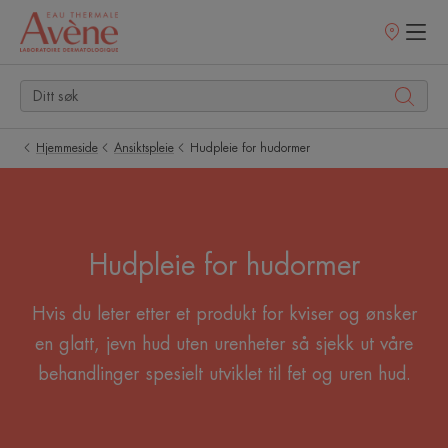
Utsalgssteder
Hjemmeside
Ansiktspleie
Hudpleie for hudormer
Hudpleie for hudormer
Hvis du leter etter et produkt for kviser og ønsker
en glatt, jevn hud uten urenheter så sjekk ut våre
behandlinger spesielt utviklet til fet og uren hud.