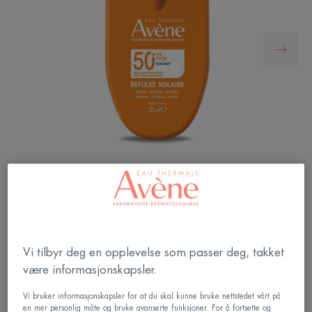
Liten og praktisk solkrem til utsatte områder på
både ansikt og kropp. Velegnet sensitiv hud og helt
parfymefri. Meget høy beskyttelse mot UVA, UVB
Vi tilbyr deg en opplevelse som passer deg, takket
og høyenergi blått lys. Kan brukes av babyer, barn
være informasjonskapsler.
og voksne.
Vi bruker informasjonskapsler for at du skal kunne bruke nettstedet vårt på
en mer personlig måte og bruke avanserte funksjoner. For å fortsette og