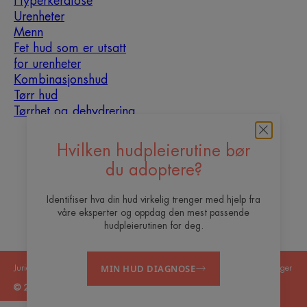
Hyperkeratose
Urenheter
Menn
Fet hud som er utsatt
for urenheter
Kombinasjonshud
Tørr hud
Tørrhet og dehydrering
Om oss
Hvilken hudpleierutine bør
du adoptere?
Vil du bli vår content
Ofte stilte
Kontakt
creator?
spørsmål
Identifiser hva din hud virkelig trenger med hjelp fra
våre eksperter og oppdag den mest passende
hudpleierutinen for deg.
MIN HUD DIAGNOSE
Juridiske merknader
Personvernerklæring
Informasjonskapselinnstillinger
© 2026 Eau Thermale Avène