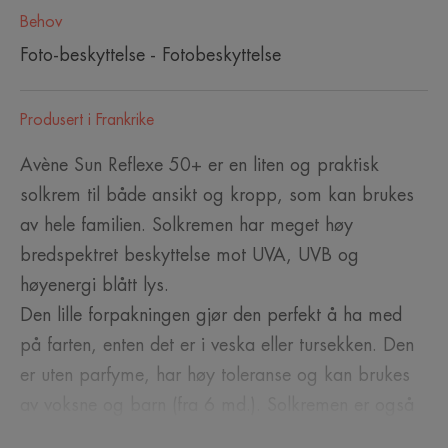
Behov
Foto-beskyttelse - Fotobeskyttelse
Produsert i Frankrike
Avène Sun Reflexe 50+ er en liten og praktisk
solkrem til både ansikt og kropp, som kan brukes
av hele familien. Solkremen har meget høy
bredspektret beskyttelse mot UVA, UVB og
høyenergi blått lys.
Den lille forpakningen gjør den perfekt å ha med
på farten, enten det er i veska eller tursekken. Den
er uten parfyme, har høy toleranse og kan brukes
av voksne og barn (fra 6 md.). Solkremen er også
ekstra vann- og svetteresistent og er 100%