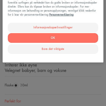
forenkle surfingen på nettstedet kan du godta bruken av informasjonskapsler
Ultra bredspektret beskyttelse
direkte. Ellers kan du tilpasse bruken av informasjonskapsler. For mer
informasjon om behandling av personopplysninger, vennligst klikk nedenfor
formuleringen inneholder TriAsorB filter: Pierre
for å lese vår personvernerklæring:
Personvernerklaering
Fabres første organiske filter som beskytter mot
høyenergi blått lys, utover UV-er
Informasjonskapselinnstillinger
Beskyttet og hydrert hud
OK
Langvarig fukt
Tørker ikke ut huden
Bare det viktigste
Transparent og usynlig etter påføring
Ultra vannresistent
Irriterer ikke øyne
Velegnet babyer, barn og voksne
Flaske
Flaske
30ml
Perfekt for