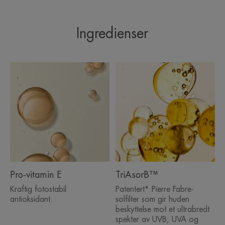
Formuleringen inneholder 18% færre ingredienser
enn tidligere. Den respekterer også marint biologisk
Ingredienser
mangfold.
NOEN ORD FRA EKSPERTEN VÅR
Solpleie velegnet huden som er
mest sårbar for solen og de mest
Pro-vitamin E
TriAsorB™
intense sollysforhold
Kraftig fotostabil
Patentert* Pierre Fabre-
antioksidant.
solfilter som gir huden
beskyttelse mot et ultrabredt
spekter av UVB, UVA og