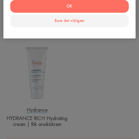
OK
Hydrance
Hydrance
Bare det viktigste
Avène Hydrance Cream Light
UV Light Hydrating Cream
HYDRANCE
RICH
Hydrating
cream
|
Rik
ansiktskrem
Hydrance
HYDRANCE RICH Hydrating
cream | Rik ansiktskrem