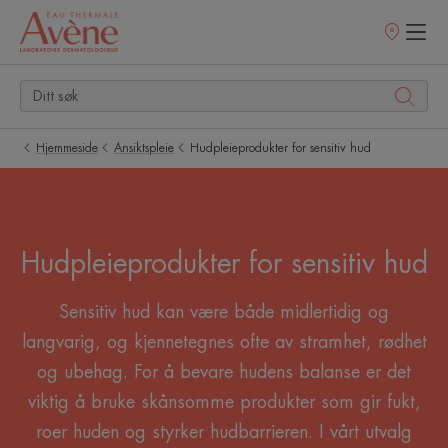
Utsalgssteder
Hjemmeside
Ansiktspleie
Hudpleieprodukter for sensitiv hud
Hudpleieprodukter for sensitiv hud
Sensitiv hud kan være både midlertidig og
langvarig, og kjennetegnes ofte av stramhet, rødhet
og ubehag. For å bevare hudens balanse er det
viktig å bruke skånsomme produkter som gir fukt,
roer huden og styrker hudbarrieren. I vårt utvalg