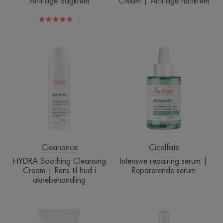
Anti-age dagkrem
Cream | Anti-age nattkrem
1
HYDRA
Intensive
Soothing
repairing
Cleansing
serum
Cream
|
|
Reparerende
Rens
serum
til
hud
i
aknebehandling
Cleanance
Cicalfate
HYDRA Soothing Cleansing
Intensive repairing serum |
Cream | Rens til hud i
Reparerende serum
aknebehandling
Detox
A.H.A
Mask
Exfoliating