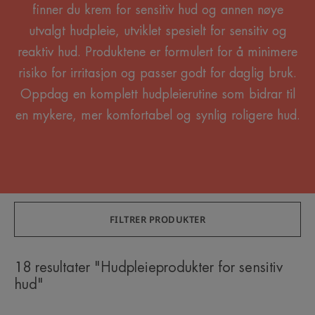
finner du krem for sensitiv hud og annen nøye
utvalgt hudpleie, utviklet spesielt for sensitiv og
reaktiv hud. Produktene er formulert for å minimere
risiko for irritasjon og passer godt for daglig bruk.
Oppdag en komplett hudpleierutine som bidrar til
en mykere, mer komfortabel og synlig roligere hud.
FILTRER PRODUKTER
18 resultater "Hudpleieprodukter for sensitiv
hud"