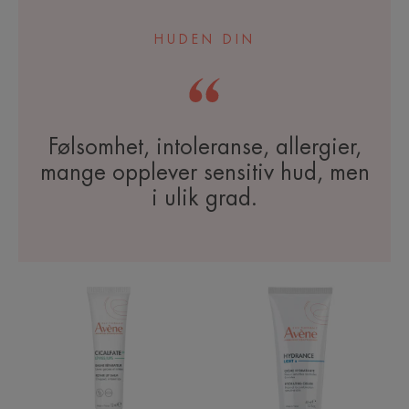
HUDEN DIN
Følsomhet, intoleranse, allergier,
mange opplever sensitiv hud, men
i ulik grad.
Cicalfate+
HYDRANCE
Lips
LIGHT
Repair
Hydrating
lip
cream
balm
|
|
Lett