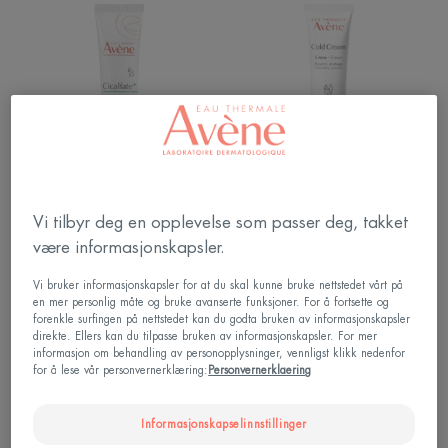
Repairing
Cold
protective
Cream
cream
|
|
Fuktighetskrem
Barrierekrem
til
tørr
hud
Cicalfate
Cold Cream
Vi tilbyr deg en opplevelse som passer deg, takket
Repairing protective cream |
Cold Cream | Fuktighetskrem
være informasjonskapsler.
Barrierekrem
til tørr hud
Vi bruker informasjonskapsler for at du skal kunne bruke nettstedet vårt på
en mer personlig måte og bruke avanserte funksjoner. For å fortsette og
Avène
UV
forenkle surfingen på nettstedet kan du godta bruken av informasjonskapsler
Hydrance
Light
direkte. Ellers kan du tilpasse bruken av informasjonskapsler. For mer
Cream
Hydrating
informasjon om behandling av personopplysninger, vennligst klikk nedenfor
for å lese vår personvernerklæring:
Personvernerklaering
Light
Cream
Informasjonskapselinnstillinger