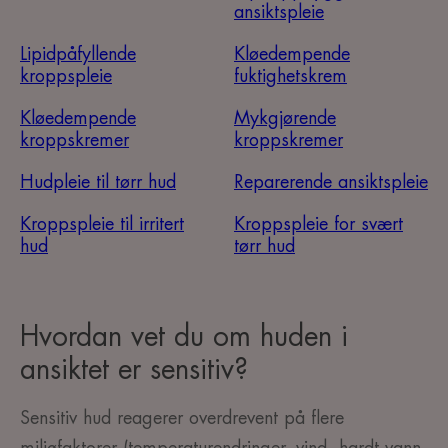
ansiktspleie
Lipidpåfyllende
Kløedempende
kroppspleie
fuktighetskrem
Kløedempende
Mykgjørende
kroppskremer
kroppskremer
Hudpleie til tørr hud
Reparerende ansiktspleie
Kroppspleie til irritert
Kroppspleie for svært
hud
tørr hud
Hvordan vet du om huden i
ansiktet er sensitiv?
Sensitiv hud reagerer overdrevent på flere