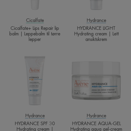
Leppebalm
ansiktskrem
til
tørre
lepper
Cicalfate
Hydrance
Cicalfate+ Lips Repair lip
HYDRANCE LIGHT
balm | Leppebalm til tørre
Hydrating cream | Lett
lepper
ansiktskrem
HYDRANCE
HYDRANCE
SPF
AQUA-
30
GEL
Hydrating
Hydrating
cream
aqua
|
gel-
Ansiktskrem
cream
med
SPF
Hydrance
Hydrance
HYDRANCE SPF 30
HYDRANCE AQUA-GEL
Hydrating cream |
Hydrating aqua gel-cream