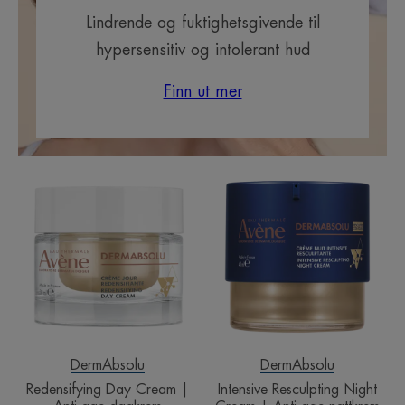
Lindrende og fuktighetsgivende til
hypersensitiv og intolerant hud
Finn ut mer
Redensifying
Intensive
Day
Resculpting
Cream
Night
|
Cream
Anti-
|
age
Anti-
dagkrem
age
nattkrem
DermAbsolu
DermAbsolu
Redensifying Day Cream |
Intensive Resculpting Night