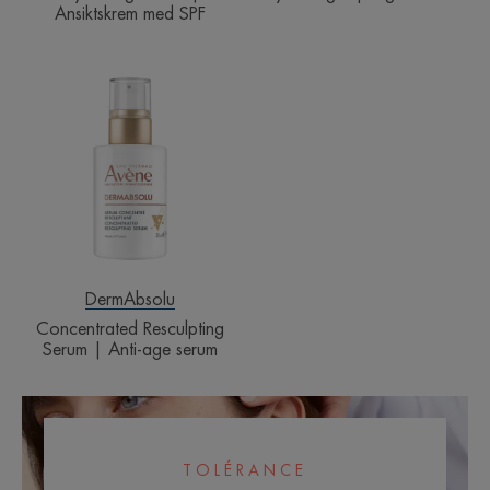
Ansiktskrem med SPF
Concentrated
Resculpting
Serum
|
Anti-
age
serum
DermAbsolu
Concentrated Resculpting
Serum | Anti-age serum
TOLÉRANCE