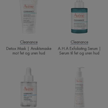
|
Serum
Ansiktsmaske
|
mot
Serum
fet
til
og
fet
uren
og
hud
uren
hud
Cleanance
Cleanance
Detox Mask | Ansiktsmaske
A.H.A Exfoliating Serum |
mot fet og uren hud
Serum til fet og uren hud
BOOST
Anti-
Concentrated
redness
hydrating
rensemelk
serum
|
Fuktserum