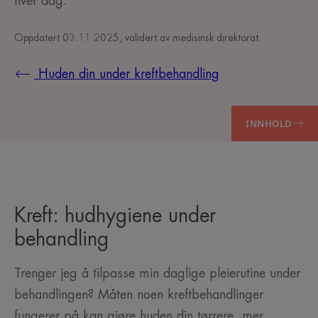
hver dag.
Oppdatert
03.11.2025
, validert av
medisinsk direktorat
.
Huden din under kreftbehandling
INNHOLD
Kreft: hudhygiene under
behandling
Trenger jeg å tilpasse min daglige pleierutine under
behandlingen? Måten noen kreftbehandlinger
fungerer på kan gjøre huden din tørrere, mer