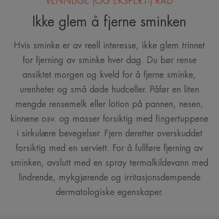
VENNLIGE (OG EKSPERT-) RÅD
Ikke glem å fjerne sminken
Hvis sminke er av reell interesse, ikke glem trinnet
for fjerning av sminke hver dag. Du bør rense
ansiktet morgen og kveld for å fjerne sminke,
urenheter og små døde hudceller. Påfør en liten
mengde rensemelk eller lotion på pannen, nesen,
kinnene osv. og masser forsiktig med fingertuppene
i sirkulære bevegelser. Fjern deretter overskuddet
forsiktig med en serviett. For å fullføre fjerning av
sminken, avslutt med en spray termalkildevann med
lindrende, mykgjørende og irritasjonsdempende
dermatologiske egenskaper.