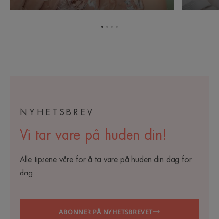
kreftbehandling
under
kreftbeha
Gå
Gå
Gå
Gå
til
til
til
til
element
element
element
element
1
2
3
4
NYHETSBREV
Vi tar vare på huden din!
Alle tipsene våre for å ta vare på huden din dag for
dag.
ABONNER PÅ NYHETSBREVET