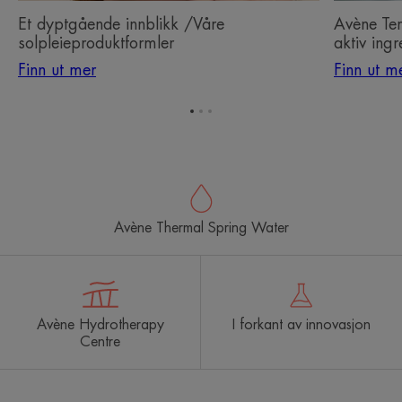
Et dyptgående innblikk /Våre
Avène Ter
solpleieproduktformler
aktiv ingr
Finn ut mer
Finn ut m
Gå
Gå
Gå
til
til
til
element
element
element
1
2
3
Avène Thermal Spring Water
Avène Hydrotherapy
I forkant av innovasjon
Centre