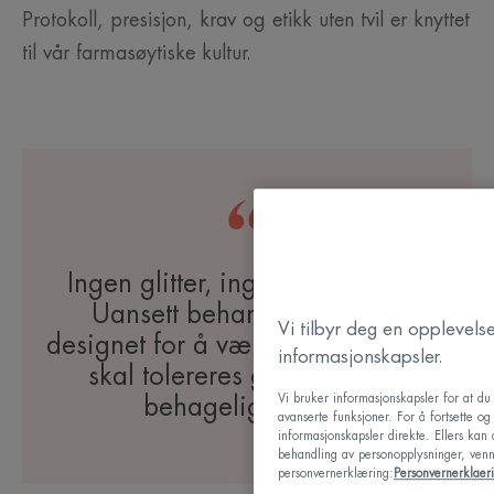
Protokoll, presisjon, krav og etikk uten tvil er knyttet
til vår farmasøytiske kultur.
Ingen glitter, ingen dikkedarer.
Uansett behandling er den
Vi tilbyr deg en opplevel
designet for å være trygg, effektiv,
informasjonskapsler.
skal tolereres godt, med en
Vi bruker informasjonskapsler for at d
behagelig tekstur.
avanserte funksjoner. For å fortsette o
informasjonskapsler direkte. Ellers kan
behandling av personopplysninger, vennl
personvernerklæring:
Personvernerklaer