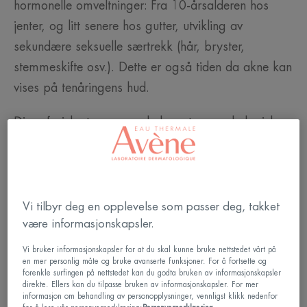
hormonelle omveltninger: Fra 10-årsalderen hos
jenter, og litt senere hos gutter, utvikling av
sekundære seksuelle særtrekk (hår, bryster,
stemmeskifte osv.). Dette er også tiden da akne kan
vises på tenåringens hud.
Disse fysiske tegnene er ledsaget av psykologiske
og atferds-endringer som er helt normale.
Tenåringen din løsriver seg gradvis fra foreldrenes
innflytelse og viser stor interesse for vennene sine
og imaget sitt, som er så viktig for tenåringer i det
Vi tilbyr deg en opplevelse som passer deg, takket
være informasjonskapsler.
21. århundre. Men når akne er involvert, kan den
psykologiske påvirkningen være betydelig og kan
Vi bruker informasjonskapsler for at du skal kunne bruke nettstedet vårt på
en mer personlig måte og bruke avanserte funksjoner. For å fortsette og
til og med bidra til at tenåringen din trekker seg
forenkle surfingen på nettstedet kan du godta bruken av informasjonskapsler
tilbake.
direkte. Ellers kan du tilpasse bruken av informasjonskapsler. For mer
informasjon om behandling av personopplysninger, vennligst klikk nedenfor