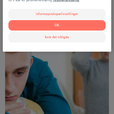
for å lese vår personvernerklæring:
Personvernerklaering
Akneutsatt hud/ Årsaker
Informasjonskapselinnstillinger
OK
Bare det viktigste