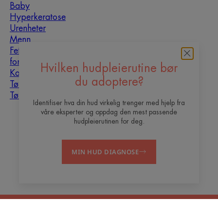
Baby
Hyperkeratose
Urenheter
Menn
Fet hud som er utsatt
for urenheter
Hvilken hudpleierutine bør
Kombinasjonshud
du adoptere?
Tørr hud
Tørrhet og dehydrering
Identifiser hva din hud virkelig trenger med hjelp fra
våre eksperter og oppdag den mest passende
Om oss
hudpleierutinen for deg.
Vil du bli vår content
Ofte stilte
Kontakt
MIN HUD DIAGNOSE
creator?
spørsmål
Juridiske merknader
Personvernerklæring
Informasjonskapselinnstillinger