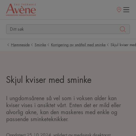
Utsalgssteder
Hjemmeside
Sminke
Korrigering av småfeil med sminke
Skjul kviser me
Skjul kviser med sminke
I ungdomsårene så vel som i voksen alder kan
kviser vises i ansiktet vårt. Enten det er mild eller
alvorlig akne, kan den maskeres med enkle og
passende sminketeknikker.
Oppdatert
25.10.2024
, validert av
medisinsk direktorat
.