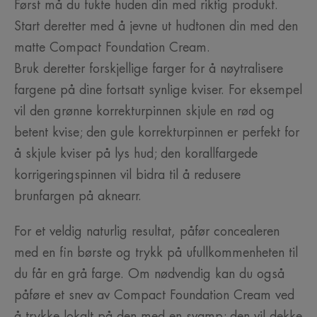
Først må du fukte huden din med riktig produkt.
Start deretter med å jevne ut hudtonen din med den
matte Compact Foundation Cream.
Bruk deretter forskjellige farger for å nøytralisere
fargene på dine fortsatt synlige kviser. For eksempel
vil den grønne korrekturpinnen skjule en rød og
betent kvise; den gule korrekturpinnen er perfekt for
å skjule kviser på lys hud; den korallfargede
korrigeringspinnen vil bidra til å redusere
brunfargen på aknearr.
For et veldig naturlig resultat, påfør concealeren
med en fin børste og trykk på ufullkommenheten til
du får en grå farge. Om nødvendig kan du også
påføre et snev av Compact Foundation Cream ved
å trykke lokalt på den med en svamp; den vil dekke