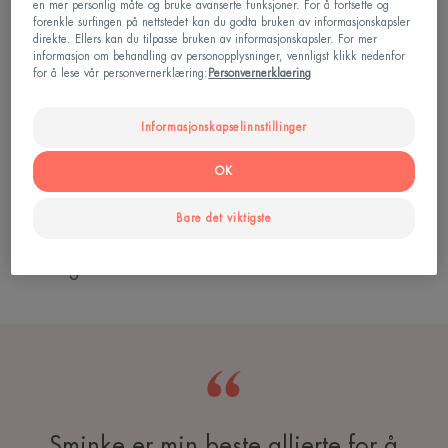
en mer personlig måte og bruke avanserte funksjoner. For å fortsette og
Disse kvisene dannes på ganske fet hud i
forenkle surfingen på nettstedet kan du godta bruken av informasjonskapsler
ungdomsårene. Huden blir vanligvis kombinert i
direkte. Ellers kan du tilpasse bruken av informasjonskapsler. For mer
informasjon om behandling av personopplysninger, vennligst klikk nedenfor
voksen alder, med både tørre og fete områder (T-
for å lese vår personvernerklæring:
Personvernerklaering
sonen, som går fra pannen til haken via
nesevingene). Den kan også forbli helt fet, eller helt
Informasjonskapselinnstillinger
tørr.
OK
Utfordringen er derfor ikke bare å kamuflere kviser
Bare det viktigste
med sminke, men også å matte og jevne ut
hudfargen.
Sminke er min beste allierte for å