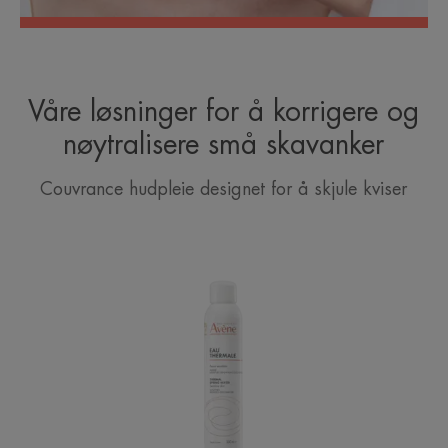
Våre løsninger for å korrigere og
nøytralisere små skavanker
Couvrance hudpleie designet for å skjule kviser
Avène
Termalkildevann
|
Beroligende
kildevann
spray