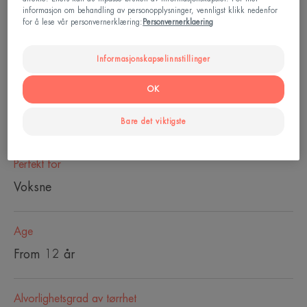
naturlig opprinnelse og veganske ingredienser,
informasjon om behandling av personopplysninger, vennligst klikk nedenfor
for å lese vår personvernerklæring:
Personvernerklaering
ideell for sensitiv hud.
Rensende, sminkefjerner, fuktighetsgivende,
Informasjonskapselinnstillinger
beroligende
OK
Flaske
Flaske
200ml
Bare det viktigste
Perfekt for
Voksne
Age
From 12 år
Alvorlighetsgrad av tørrhet