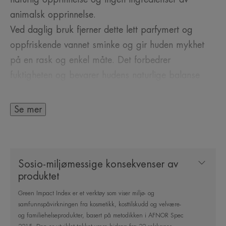
animalsk opprinnelse.
Ved daglig bruk fjerner dette lett parfymert og
oppfriskende vannet sminke og gir huden mykhet
på en rask og enkel måte. Det forbedrer
fuktigheten og bevarer hudens naturlige balanse
takket være kombinasjonen av glyserin og
trehalose, samt den høye konsentrasjonen av Avène
Se mer
Thermal Spring Water med sine beroligende
egenskaper.
Formelen inneholder et minimum av ingredienser,
Sosio-miljømessige konsekvenser av
nøye dosert for å sikre både effekt og høy
produktet
toleranse***. Etterlater huden ren, myk, beroliget
Green Impact Index er et verktøy som viser miljø- og
og behagelig. Micellærvannet er også egnet for
samfunnspåvirkningen fra kosmetikk, kosttilskudd og velvære-
kontaktlinsebrukere. Det øker hudens fuktighetsnivå
og familiehelseprodukter, basert på metodikken i AFNOR Spec