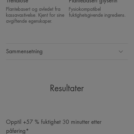
Trehalose
Plantebasert glyserin
Plantebasert og avledet fra
Fysiokompatibel
kassavastivelse. Kjent for sine
fuktighetsgivende ingrediens.
avgiftende egenskaper.
Sammensetning
Resultater
Opptil +57 % fuktighet 30 minutter etter
påføring*