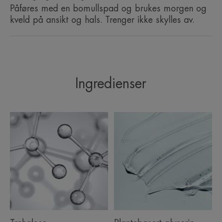
Påføres med en bomullspad og brukes morgen og
kveld på ansikt og hals. Trenger ikke skylles av.
TEKSTUR
Ingredienser
* Vurdering av mengden mikropartikler som gjenstår etter én enkelt påføring
på 27 forsøkspersoner
** øvre hudlag
*** Monosenterstudie utført på 32 personer med sensitiv hud og øyne, påført
to ganger daglig på ansikt, rundt øyne, lepper og brystpartiet.
**** unntatt kork
**Øvre lag av huden. Kinetisk studie på hydrering opptil 6 timer etter en
enkelt påføring, utført på 23 forsøkspersoner.