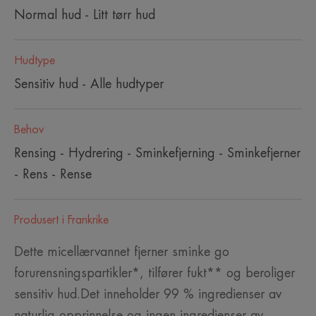
Normal hud - Litt tørr hud
Hudtype
Sensitiv hud - Alle hudtyper
Behov
Rensing - Hydrering - Sminkefjerning - Sminkefjerner
- Rens - Rense
Produsert i Frankrike
Dette micellærvannet fjerner sminke go
forurensningspartikler*, tilfører fukt** og beroliger
sensitiv hud.Det inneholder 99 % ingredienser av
naturlig opprinnelse og ingen ingredienser av