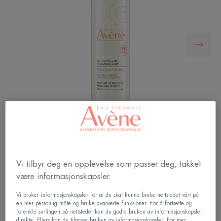
Fjerner sminke, renser (til og med
Vi tilbyr deg en opplevelse som passer deg, takket
forurensningspartikler), fukter og lindrer ansikt og
være informasjonskapsler.
øyne i ett enkelt trinn.
Vi bruker informasjonskapsler for at du skal kunne bruke nettstedet vårt på
en mer personlig måte og bruke avanserte funksjoner. For å fortsette og
forenkle surfingen på nettstedet kan du godta bruken av informasjonskapsler
En formulering med høy toleranse laget av 99 %
direkte. Ellers kan du tilpasse bruken av informasjonskapsler. For mer