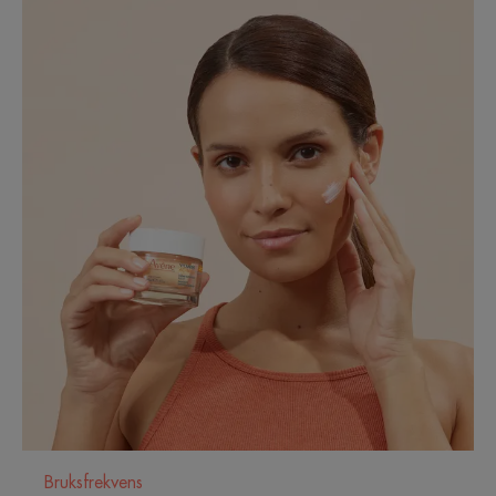
produktet inneholder 93 % naturlige ingredienser,
uten ingredienser av animalsk opprinnelse.
Fordel
En høy konsentrasjon av Cg vitamin*, den mest
stabile formen for C-vitamin, en ledende aktiv
ingrediens i produkter for å gi "glød".
Fordeler
Vitamin C krem:
• GLATTER UT rynker
• REDUSERER synligheten av mørke flekker
• JEVNER UT hudtonen
Bruksfrekvens