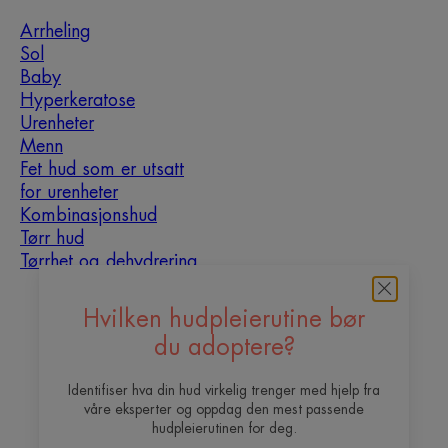
Arrheling
Sol
Baby
Hyperkeratose
Urenheter
Menn
Fet hud som er utsatt
for urenheter
Kombinasjonshud
Tørr hud
Tørrhet og dehydrering
Om oss
Hvilken hudpleierutine bør
du adoptere?
Vil du bli vår content
Ofte stilte
Kontakt
creator?
spørsmål
Identifiser hva din hud virkelig trenger med hjelp fra
våre eksperter og oppdag den mest passende
hudpleierutinen for deg.