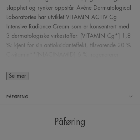
slapphet og rynker oppstår. Avène Dermatological
Laboratories har utviklet VITAMIN ACTIV Cg
Intensive Radiance Cream som er konsentrert med
3 dermatologiske virkestoffer: [VITAMIN Cg*] 1,8
%: kjent for sin antioksidanteffekt, tilsvarende 20 %
C-vitamin**[NIACINAMID] 6 %: regenererer
huden på lang sikt og reduserer forekomsten av
pigmentflekker [HYALURONSYRE]: ren, av naturlig
Se mer
opprinnelse, fukter, jevner og fyller ut huden; huden
blir glattere og strålende fra første
PÅFØRING
påføring***.Etter 15 dager: Huden fylles ut og
regenereres, og hudfargen jevnes ut***.Etter 1
måned: flekker og rynker korrigeres****. Den
Påføring
fløyelsmyke, velduftende konsistensen er behagelig
for huden og gir et godt underlag for sminke. Dette