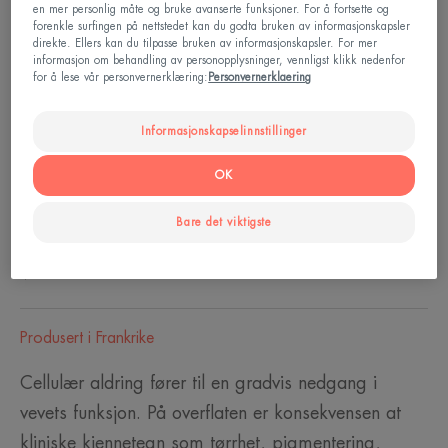
en mer personlig måte og bruke avanserte funksjoner. For å fortsette og
forenkle surfingen på nettstedet kan du godta bruken av informasjonskapsler
1,8 % VITAMIN Cg, kjent for sin
direkte. Ellers kan du tilpasse bruken av informasjonskapsler. For mer
antioksidanteffekt, tilsvarende 20 % vitamin C**
informasjon om behandling av personopplysninger, vennligst klikk nedenfor
for å lese vår personvernerklæring:
Personvernerklaering
Anti-age, glød, mot tendens til pigmentflekker.
Informasjonskapselinnstillinger
Gjenfyllbar krukke
Gjenfyllbar
50ml
OK
krukke
Bare det viktigste
Perfekt for
Voksne
Produsert i Frankrike
Cellulær aldring fører til en gradvis nedgang i
vevets funksjon. På overflaten er konsekvensen at
kliniske kjennetegn som tørrhet, pigmentering,