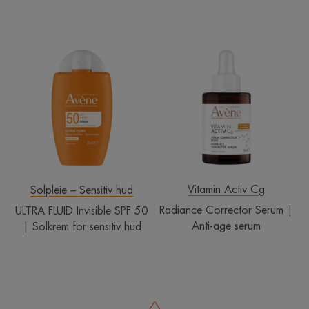
ULTRA
Radiance
FLUID
Corrector
Invisible
Serum
SPF
|
50
Anti-
|
age
Solkrem
serum
for
sensitiv
hud
Vitamin Activ Cg
Solpleie – Sensitiv hud
Radiance Corrector Serum |
ULTRA FLUID Invisible SPF 50
Anti-age serum
| Solkrem for sensitiv hud