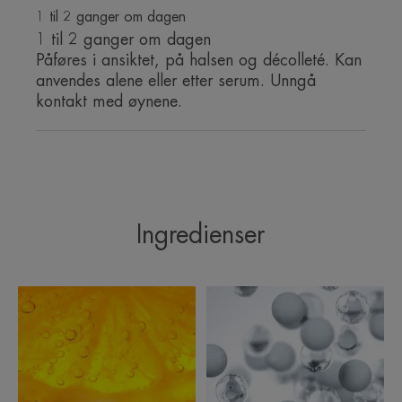
TEKSTUR
1 til 2 ganger om dagen
1 til 2 ganger om dagen
Påføres i ansiktet, på halsen og décolleté. Kan
anvendes alene eller etter serum. Unngå
kontakt med øynene.
*Askorbylglukosid, en svært stabil type C-vitamin.
*Askorbylglukosid, en svært stabil type C-vitamin.
**Ex vivo-studie av ferdige produkter.
***Reell test på 65 forbrukere.
****Instrumentelle målinger på 40 personer, 2 påføringer daglig.
*Askorbylglukosid, en svært stabil type C-vitamin.
**Ex vivo-studie av ferdige produkter.
Ingredienser