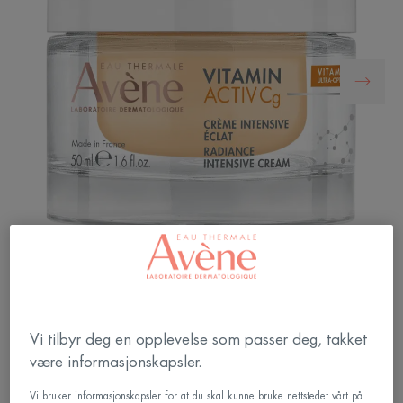
Vitamin C krem til sensitiv hud. Med Vitamin Cg*,
en svært stabil form for ren C-vitamin, niacinamid
og hyaluronsyre, korrigerer VITAMIN ACTIV Cg
Vi tilbyr deg en opplevelse som passer deg, takket
Intensive Radiance Cream rynker, jevner ut
være informasjonskapsler.
hudtonen og gir glød til huden.
Vi bruker informasjonskapsler for at du skal kunne bruke nettstedet vårt på