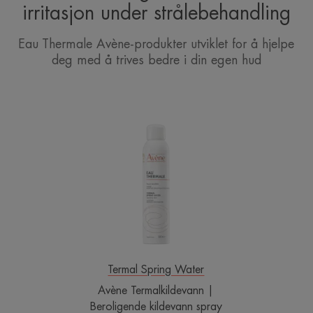
irritasjon under strålebehandling
Eau Thermale Avène-produkter utviklet for å hjelpe
deg med å trives bedre i din egen hud
Avène
Termalkildevann
|
Beroligende
kildevann
spray
Termal Spring Water
Avène Termalkildevann |
Beroligende kildevann spray