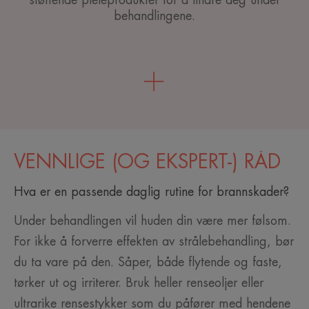
støttende pleieprodukter for å lindre deg under
behandlingene.
VENNLIGE (OG EKSPERT-) RÅD
Hva er en passende daglig rutine for brannskader?
Under behandlingen vil huden din være mer følsom.
For ikke å forverre effekten av strålebehandling, bør
du ta vare på den. Såper, både flytende og faste,
tørker ut og irriterer. Bruk heller renseoljer eller
ultrarike rensestykker som du påfører med hendene