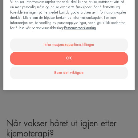
Vi bruker informasjonskapsler for at du skal kunne bruke nettstedet vårt på
Dette tapet kan være mer eller mindre plutselig,
en mer personlig måte og bruke avanserte funksjoner. For å fortsette og
avhengig av molekylene som administreres. Derfor
forenkle surfingen på nettstedet kan du godta bruken av informasjonskapsler
direkte. Ellers kan du tilpasse bruken av informasjonskapsler. For mer
er det i noen tilfeller ikke rapportert om hårtap.
informasjon om behandling av personopplysninger, vennligst klikk nedenfor
for å lese vår personvernerklæring:
Personvernerklaering
Resistensen til håret og doseringen av
Informasjonskapselinnstillinger
cellegiftbehandling kan også spille en rolle, samt
bruk av en kjølehette for å forhindre hårtap. Hos
OK
noen mennesker oppstår kløe og prikking i
Bare det viktigste
hodebunnen.
Når vokser håret ut igjen etter
kjemoterapi?