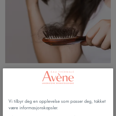
Prinsippet for cellegiftbehandling? Å ødelegge
kreftcellene som sprer seg for mye. Dessverre vil
Vi tilbyr deg en opplevelse som passer deg, takket
denne behandlingen også påvirke sunne celler, slik
være informasjonskapsler.
som de i hårsekken. Som et resultat faller håret av.