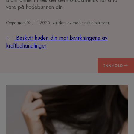
Blant annet finnes det dermo-kosmetikk for å ta
vare på hodebunnen din.
Oppdatert
03.11.2025
, validert av
medisinsk direktorat
.
Beskytt huden din mot bivirkningene av
kreftbehandlinger
INNHOLD