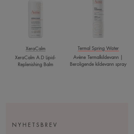
Lipid-
|
Replenishing
Beroligende
Balm
kildevann
spray
Termal Spring Water
XeraCalm
Avène Termalkildevann |
XeraCalm A.D Lipid-
Beroligende kildevann spray
Replenishing Balm
NYHETSBREV