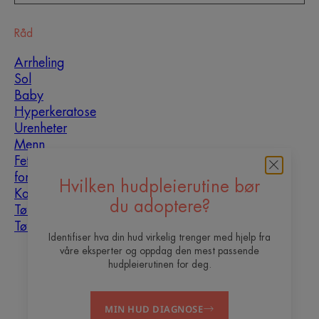
Råd
Arrheling
Sol
Baby
Hyperkeratose
Urenheter
Menn
Fet hud som er utsatt
for urenheter
Hvilken hudpleierutine bør
Kombinasjonshud
du adoptere?
Tørr hud
Tørrhet og dehydrering
Identifiser hva din hud virkelig trenger med hjelp fra
våre eksperter og oppdag den mest passende
Om oss
hudpleierutinen for deg.
Vil du bli vår content
Ofte stilte
Kontakt
MIN HUD DIAGNOSE
creator?
spørsmål