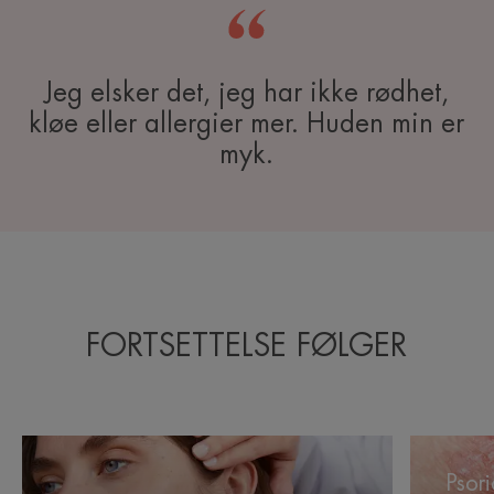
Jeg elsker det, jeg har ikke rødhet,
kløe eller allergier mer. Huden min er
myk.
FORTSETTELSE FØLGER
Atopisk
Psoriasis
eksem
Psori