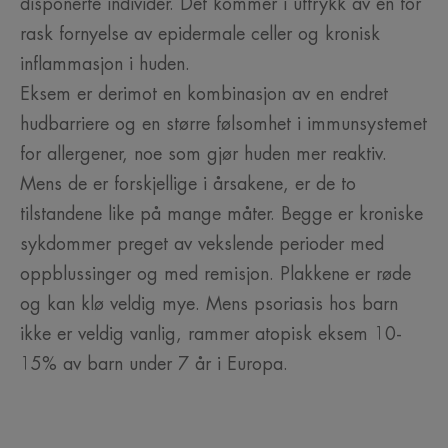
disponerte individer. Det kommer i uttrykk av en for
rask fornyelse av epidermale celler og kronisk
inflammasjon i huden.
Eksem er derimot en kombinasjon av en endret
hudbarriere og en større følsomhet i immunsystemet
for allergener, noe som gjør huden mer reaktiv.
Mens de er forskjellige i årsakene, er de to
tilstandene like på mange måter. Begge er kroniske
sykdommer preget av vekslende perioder med
oppblussinger og med remisjon. Plakkene er røde
og kan klø veldig mye. Mens psoriasis hos barn
ikke er veldig vanlig, rammer atopisk eksem 10-
15% av barn under 7 år i Europa.