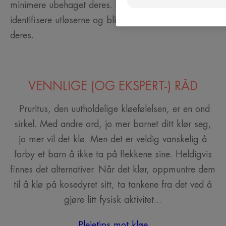
minimere ubehaget deres. Og selvfølgelig
identifisere utløserne og bli en aktiv del i pleien
deres.
VENNLIGE (OG EKSPERT-) RÅD
Pruritus, den uutholdelige kløefølelsen, er en ond
sirkel. Med andre ord, jo mer barnet ditt klør seg,
jo mer vil det klø. Men det er veldig vanskelig å
forby et barn å ikke ta på flekkene sine. Heldigvis
finnes det alternativer. Når det klør, oppmuntre dem
til å klø på kosedyret sitt, ta tankene fra det ved å
gjøre litt fysisk aktivitet...
Pleietips mot kløe