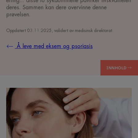
erting... disse to sykdommene påvirker livskvaliteten
deres. Sammen kan dere overvinne denne
prøvelsen.
Oppdatert
03.11.2025
, validert av
medisinsk direktorat
.
Å leve med eksem og psoriasis
INNHOLD