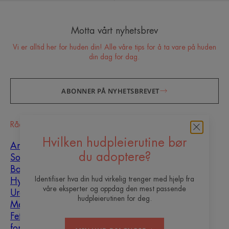
Motta vårt nyhetsbrev
Vi er alltid her for huden din! Alle våre tips for å ta vare på huden
din dag for dag.
ABONNER PÅ NYHETSBREVET
Råd
Hvilken hudpleierutine bør
Arrheling
du adoptere?
Sol
Baby
Identifiser hva din hud virkelig trenger med hjelp fra
Hyperkeratose
våre eksperter og oppdag den mest passende
Urenheter
hudpleierutinen for deg.
Menn
Fet hud som er utsatt
for urenheter