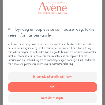
Vi tilbyr deg en opplevelse som passer deg, takket
være informasjonskapsler.
Vi bruker informasjonskapsler for at du skal kunne bruke nettstedet vårt på
en mer personlig måte og bruke avanserte funksjoner. For å fortsette og
forenkle surfingen på nettstedet kan du godta bruken av informasjonskapsler
Psoriasis: når solen reduserer
direkte. Ellers kan du tilpasse bruken av informasjonskapsler. For mer
informasjon om behandling av personopplysninger, vennligst klikk nedenfor
symptomene
for å lese vår personvernerklæring:
Personvernerklaering
Tykke flekker på huden som er røde og skjellete på
Informasjonskapselinnstillinger
grunn av opphopning av død hud: dette er den
OK
vanligste måten psoriasis kommer til utrykk, en
kronisk hudsykdom.
Bare det viktigste