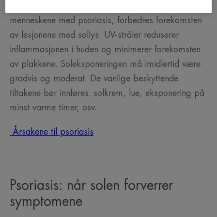
Den gode nyheten er at for de aller fleste
menneskene med psoriasis, forbedres forekomsten
av lesjonene med sollys. UV-stråler reduserer
inflammasjonen i huden og minimerer forekomsten
av plakkene. Soleksponeringen må imidlertid være
gradvis og moderat. De vanlige beskyttende
tiltakene bør innføres: solkrem, lue, eksponering på
minst varme timer, osv.
Årsakene til psoriasis
Psoriasis: når solen forverrer
symptomene