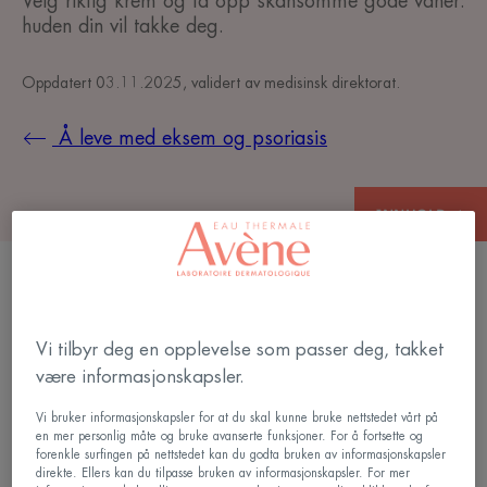
Velg riktig krem og ta opp skånsomme gode vaner:
huden din vil takke deg.
Oppdatert
03.11.2025
, validert av
medisinsk direktorat
.
Å leve med eksem og psoriasis
INNHOLD
Eksem: gode fuktighetsvaner
Vi tilbyr deg en opplevelse som passer deg, takket
være informasjonskapsler.
Enten du er på kontoret eller på en date, er trangen
Vi bruker informasjonskapsler for at du skal kunne bruke nettstedet vårt på
til å klø ukontrollerbar og kan kontrollere deg på
en mer personlig måte og bruke avanserte funksjoner. For å fortsette og
de verste tidene. Fokuser på
hydrering
forenkle surfingen på nettstedet kan du godta bruken av informasjonskapsler
direkte. Ellers kan du tilpasse bruken av informasjonskapsler. For mer