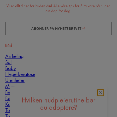
Vi er alltid her for huden din! Alle våre tips for å ta vare på huden
din dag for dag.
ABONNER PÅ NYHETSBREVET
Råd
Arrheling
Sol
Baby
Hyperkeratose
Urenheter
Menn
Fet hud som er utsatt
for urenheter
Hvilken hudpleierutine bør
Kombinasjonshud
du adoptere?
Tørr hud
Tørrhet og dehydrering