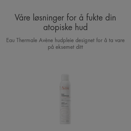
Våre løsninger for å fukte din
atopiske hud
Eau Thermale Avène hudpleie designet for å ta vare
på eksemet ditt
Avène
Termalkildevann
|
Beroligende
kildevann
spray