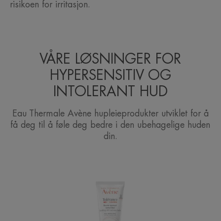
risikoen for irritasjon.
VÅRE LØSNINGER FOR
HYPERSENSITIV OG
INTOLERANT HUD
Eau Thermale Avène hupleieprodukter utviklet for å
få deg til å føle deg bedre i den ubehagelige huden
din.
CONTROL
Soothing
skin
recovery