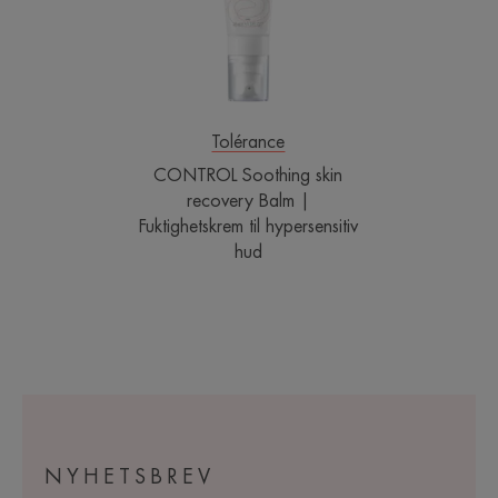
Balm
|
Fuktighetskrem
til
hypersensitiv
hud
Tolérance
CONTROL Soothing skin
recovery Balm |
Fuktighetskrem til hypersensitiv
hud
NYHETSBREV