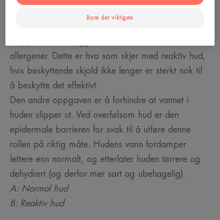
i huden. Hvis denne epidermale barrieren er
Bare det viktigste
svekket, er den dessverre ikke lenger i stand til å
stoppe eksterne aggressorer, som irritanter eller
allergener. Dette er hva som skjer med reaktiv hud,
hvis beskyttende skjold ikke lenger er sterkt nok til
å beskytte det effektivt.
Den andre oppgaven er å forhindre at vannet i
huden slipper ut. Ved overfølsom hud er den
epidermale barrieren for svak til å utføre denne
rollen på riktig måte. Hudens vann fordamper
lettere enn normalt, og etterlater huden tørrere og
dehydrert (og derfor mer sart og ubehagelig).
A: Normal hud
B: Reaktiv hud