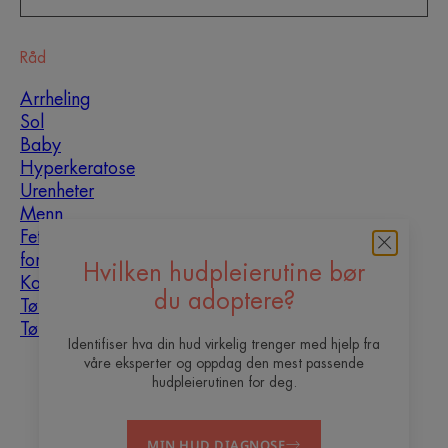
Råd
Arrheling
Sol
Baby
Hyperkeratose
Urenheter
Menn
Fet hud som er utsatt
for urenheter
Hvilken hudpleierutine bør
Kombinasjonshud
du adoptere?
Tørr hud
Tørrhet og dehydrering
Identifiser hva din hud virkelig trenger med hjelp fra
våre eksperter og oppdag den mest passende
Om oss
hudpleierutinen for deg.
Vil du bli vår content
Ofte stilte
Kontakt
MIN HUD DIAGNOSE
creator?
spørsmål