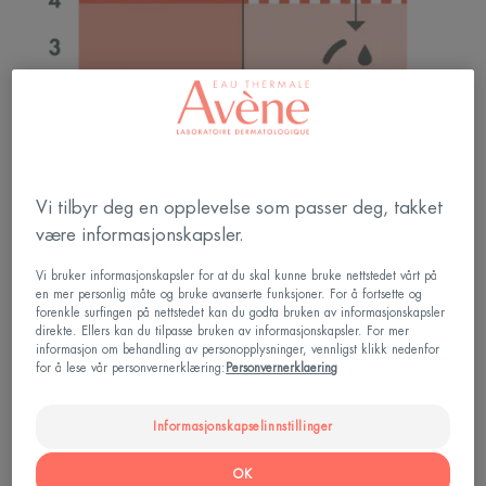
Vi tilbyr deg en opplevelse som passer deg, takket
være informasjonskapsler.
Vi bruker informasjonskapsler for at du skal kunne bruke nettstedet vårt på
en mer personlig måte og bruke avanserte funksjoner. For å fortsette og
forenkle surfingen på nettstedet kan du godta bruken av informasjonskapsler
direkte. Ellers kan du tilpasse bruken av informasjonskapsler. For mer
informasjon om behandling av personopplysninger, vennligst klikk nedenfor
Hvor kommer denne
for å lese vår personvernerklæring:
Personvernerklaering
overfølsomheten i huden fra?
Informasjonskapselinnstillinger
Epidermis er en beskyttende barriere. Dens første
OK
oppgave er å forhindre at ytre elementer trenger inn