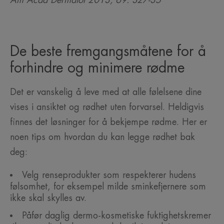
Am Acad Dermatol 2013; 69: S27-35
De beste fremgangsmåtene for å
forhindre og minimere rødme
Det er vanskelig å leve med at alle følelsene dine
vises i ansiktet og rødhet uten forvarsel. Heldigvis
finnes det løsninger for å bekjempe rødme. Her er
noen tips om hvordan du kan legge rødhet bak
deg:
Velg renseprodukter som respekterer hudens
følsomhet, for eksempel milde sminkefjernere som
ikke skal skylles av.
Påfør daglig dermo-kosmetiske fuktighetskremer