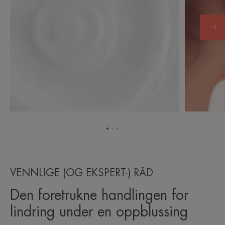
Gå
Gå
Gå
til
til
til
element
element
element
1
2
3
VENNLIGE (OG EKSPERT-) RÅD
Den foretrukne handlingen for
lindring under en oppblussing