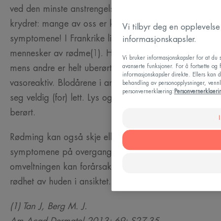
ved den minste anstrengelse eller når en rett er for
krydret: mange av oss er kjent med disse
Vi tilbyr deg en opplevels
symptomene! I Frankrike lider nesten fire millioner
informasjonskapsler.
mennesker av rødme(1). Hvorfor rødmer du så mye
Vi bruker informasjonskapsler for at du
avanserte funksjoner. For å fortsette og
mens andre er helt uberørte? Fordi huden din er
informasjonskapsler direkte. Ellers kan 
vasoreaktiv. Blodårene i ansiktet ditt vil derfor utvide
behandling av personopplysninger, vennli
personvernerklæring:
Personvernerklaeri
seg veldig (for) lett. Lys og tynn hud er spesielt
berørt.
Rødming kan også skje eller øke med de første
symptomene på overgangsalderen. Den hormonelle
omveltningen kan forårsake hetetokter og uventet
rødhet av huden i ansiktet.
(1) Tan J, Berg M. J.