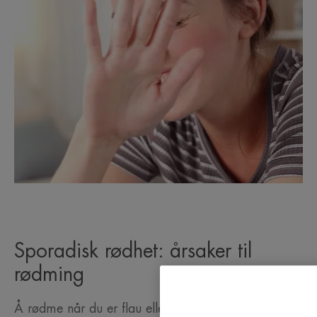
Sporadisk rødhet: årsaker til
rødming
Å rødme når du er flau eller sint, varm i ansiktet