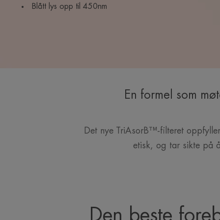
Blått lys opp til 450nm
En formel som møte
Det nye TriAsorB™-filteret oppfyll
etisk, og tar sikte på
Den beste fore