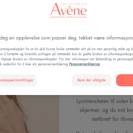
r deg en opplevelse som passer deg, takket være informasjons
Hva e
formasjonskapsler for at du skal kunne bruke nettstedet vårt på en mer personlig måte og 
or å fortsette og forenkle surfingen på nettstedet kan du godta bruken av informasjonskapsl
u tilpasse bruken av informasjonskapsler. For mer informasjon om behandling av personoppl
ikk nedenfor for å lese vår personvernerklæring:
Personvernerklaering
Vi kjenner allerede til 
kilder med LED eller lys
onskapselinnstillinger
Bare det viktigste
men blått lys er et ly
Lysintensiteten til sole
skjermer, og du må bru
nettbrett for tils