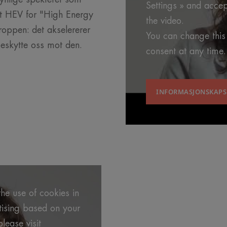
Settings » and accep
et HEV for "High Energy
the video.
kroppen: det akselererer
You can change this
beskytte oss mot den.
consent at any time.
INFORMASJONSKAPS
he use of cookies in
rtising based on your
lease visit