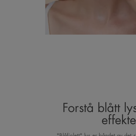
Forstå blått ly
effekte
"Blåfiolett" lys er båndet av det