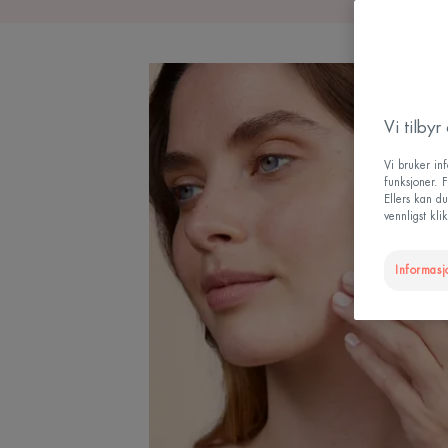
Vi tilby
Vi bruker in
funksjoner. F
Ellers kan d
vennligst kl
Informasj