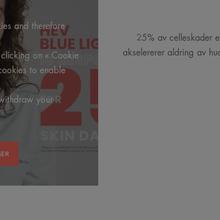
ies and therefore
25% av celleskader er 
akselererer aldring av hu
clicking on « Cookie
cookies to enable
 withdraw your
GER