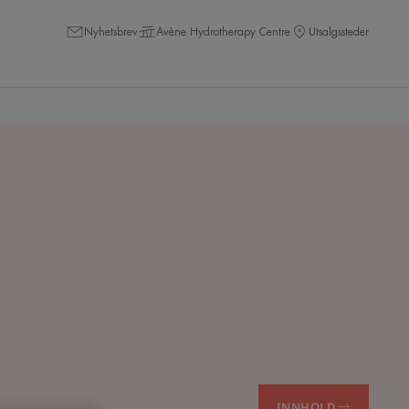
Nyhetsbrev
Avène Hydrotherapy Centre
Utsalgssteder
INNHOLD