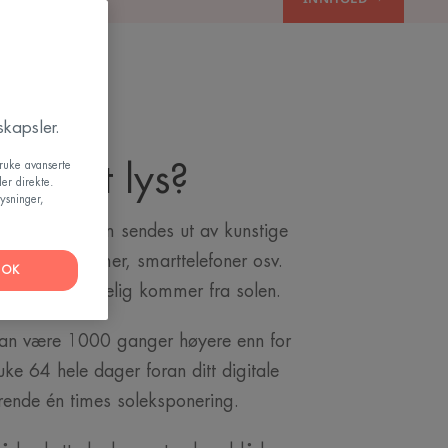
kapsler.
r blått lys?
bruke avanserte
er direkte.
ysninger,
det blå lyset som sendes ut av kunstige
 fradataskjermer, smarttelefoner osv.
OK
s som hovedsakelig kommer fra solen.
n kan være 1000 ganger høyere enn for
ke 64 hele dager foran ditt digitale
varende én times soleksponering.