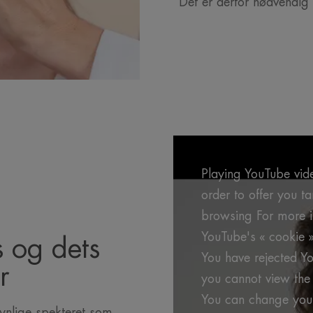
Det er derfor nødvendig 
Playing YouTube vide
order to offer you t
browsing For more in
YouTube's « cookie »
s og dets
You have rejected Yo
r
you cannot view the 
You can change your
 synlige spekteret som