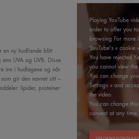
Playing YouTube vide
order to offer you t
browsing For more in
YouTube's « cookie »
r en ny hudfiende blitt
You have rejected Yo
g enn UVA og UVB. Disse
you cannot view the 
re inn i hudlagene og når
You can change your
som gir den navnet sitt –
Settings » and accep
nddeler: lipider, proteiner
the video.
You can change this
consent at any time.
INFORMASJONSKAPS