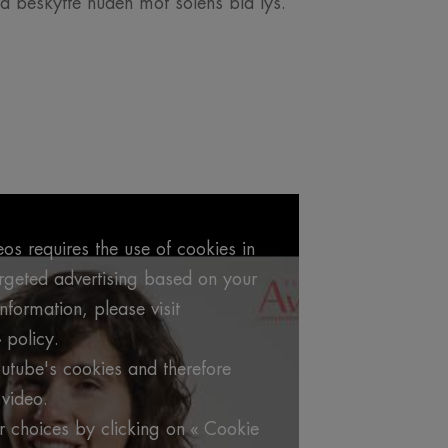
å beskytte huden mot solens blå lys.
os requires the use of cookies in
argeted advertising based on your
formation, please visit
 policy.
utube's cookies and therefore
video.
 choices by clicking on « Cookie