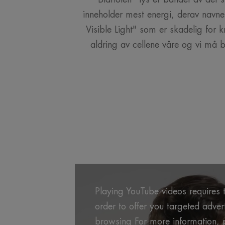
inneholder mest energi, derav navn
Visible Light" som er skadelig for 
aldring av cellene våre og vi må 
Playing YouTube videos requires t
order to offer you targeted adve
browsing For more information, p