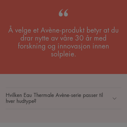
Å velge et Avène-produkt betyr at du
drar nytte av våre 30 år med
forskning og innovasjon innen
solpleie.
Hvilken Eau Thermale Avène-serie passer til
hver hudtype?