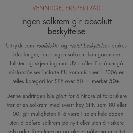
VENNLIGE, EKSPERTRÅD
Ingen solkrem gir absolutt
beskyttelse
Uttrykk som
«solblokk»
og
«total beskyttelse»
brukes
ikke lenger, fordi ingen solkrem kan garantere
fullstendig skjerming mot UV‑stråler. For å unngå
misforståelser innførte EU‑kommisjonen i 2006 en
felles kategori for SPF over 50 — merket
50+.
Denne endringen ble gjort for å hindre at forbrukere
tror at en solkrem med svært høy SPF, som 80 eller
100, gir muligheten til å være i solen hele dagen
uten å påføre solkrem på nytt eller uten å risikere
solskader. Regelmessig og rikelig påføring er alltid