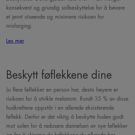
konsekvent og grundig solbeskyttelse for å bevare
et jevnt utseende og minimere risikoen for
misfarging.
Les mer
Beskytt føflekkene dine
Jo flere føflekker en person har, desto høyere er
risikoen for å utvikle melanom. Rundt 35 % av disse
hudkreftene oppstår i en allerede eksisterende
føflekk. Derfor er det viktig å beskytte huden godt
mot solen for å redusere dannelsen av nye føflekker
og for å skjerme de føflekkene du allerede har.