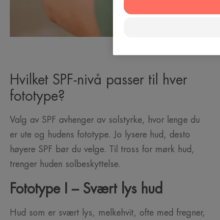
Hvilket SPF-nivå passer til hver
fototype?
Valg av SPF avhenger av solstyrke, hvor lenge du
er ute og hudens fototype. Jo lysere hud, desto
høyere SPF bør du velge. Til tross for mørk hud,
trenger huden solbeskyttelse.
Fototype I – Svært lys hud
Hud som er svært lys, melkehvit, ofte med fregner,