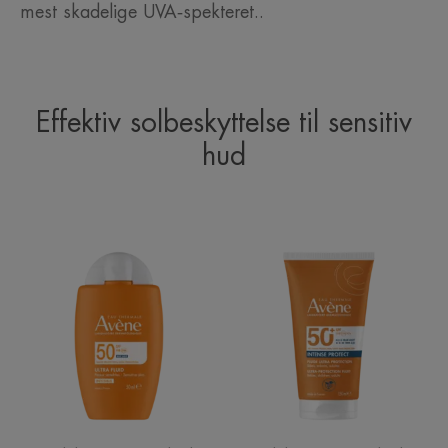
mest skadelige UVA‑spekteret..
Effektiv solbeskyttelse til sensitiv
hud
ULTRA
INTENSE
FLUID
PROTECT
Invisible
SPF50+
SPF
|
50
Solkrem
|
for
Solkrem
sensitiv
for
hud
sensitiv