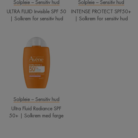
hud
Solpleie – Sensitiv hud
Solpleie – Sensitiv hud
ULTRA FLUID Invisible SPF 50
INTENSE PROTECT SPF50+
| Solkrem for sensitiv hud
| Solkrem for sensitiv hud
Ultra
Fluid
Radiance
SPF
50+
|
Solkrem
med
farge
Solpleie – Sensitiv hud
Ultra Fluid Radiance SPF
50+ | Solkrem med farge