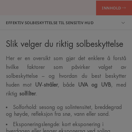
INNHOLD
EFFEKTIV SOLBESKYTTELSE TIL SENSITIV HUD
Slik velger du riktig solbeskyttelse
Her er en oversikt som gjør det enklere å forstå
hvilke faktorer som påvirker valget av
solbeskyttelse – og hvordan du best beskytter
huden mot
UV‑stråler
, både
UVA og UVB
, med
riktig
solfilter
.
Solforhold: sesong og solintensitet, breddegrad
og høyde, refleksjon fra snø, vann eller sand.
Eksponeringslengde: kort eksponering i
hverdagen eller lenger eksponerng ved soling,